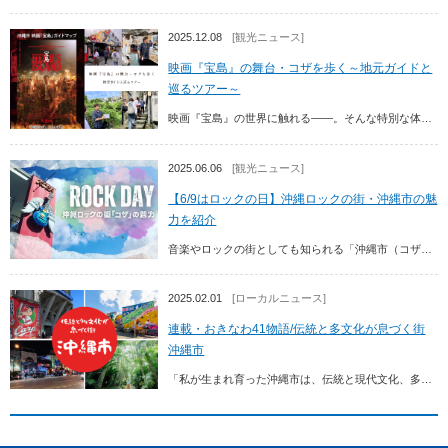
2025.12.08
[観光ニュース]
映画『宝島』の舞台・コザを歩く～地元ガイドと
巡るツアー～
映画『宝島』の世界に触れる――。そんな特別な体験を、ガイド付きツアーで叶えてみませんか。 このツアーでは、実際にロケに協力いただいた“ガイド役”の方がご案内。撮影時にあった舞...
2025.06.06
[観光ニュース]
【6/9はロックの日】沖縄ロックの街・沖縄市の魅
力を紹介
音楽やロックの街としても知られる「沖縄市（コザ）」。本記事では、6月9日の「ロック（69）の日」にちなんで、沖縄市の魅力を紹介しています！沖縄市は、沖縄とアメリカの文化が混じ...
2025.02.01
[ローカルニュース]
連載・おきなわ41物語/伝統と多文化が息づく街
沖縄市
「私が生まれ育った沖縄市は、伝統と現代文化、多文化が融合したユニークな街です。それぞれの文化が互いを認め合う風土が根付いており、そんな懐の深い沖縄市が大好きです。音楽、祭り、...