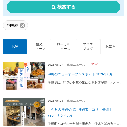
検索する
#沖縄市
観光
ローカル
マハエ
TOP
お知らせ
ニュース
ニュース
ブログ
NEW
2026.08.07
[観光ニュース]
沖縄のニューオープンスポット 2026年6月
沖縄では、話題のお店や気になるお店が続々とオープンしています。今回は、2026年6月に新規オープンした最新グルメ・スポット情報をご紹介！
2026.06.03
[観光ニュース]
【今月の沖縄そば】沖縄市・コザ一番街｜
796（ナンクル）
沖縄市・コザの一番街を街歩き。沖縄そばの香りに誘われて立ち寄ったのは「796（ナンクル）」。コザの空気を感じながら味わう、ひと味違う新感覚の沖縄そばをご紹介します。