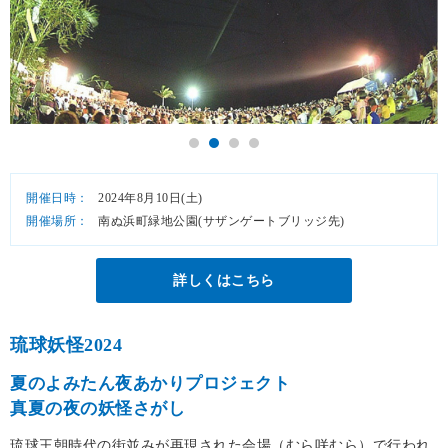
開催日時：
2024年8月10日(土)
開催場所：
南ぬ浜町緑地公園(サザンゲートブリッジ先)
詳しくはこちら
琉球妖怪2024
夏のよみたん夜あかりプロジェクト
真夏の夜の妖怪さがし
琉球王朝時代の街並みが再現された会場（むら咲むら）で行われ