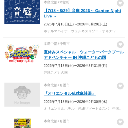
本島北部
本部町
【7/18～8/29】音庭 2026～ Garden Night
Live ～
2026年7月18日(土)〜2026年8月29日(土)
ホテルマハイナ ウェルネスリゾートオキナワ ホテル1階 ラウンジ＆バー カラハイテラス前特設会場
本島中部
沖縄市
夏休みスペシャル ウォーターパークプール
アドベンチャー IN 沖縄こどもの国
2026年7月18日(土)〜2026年8月31日(月)
沖縄こどもの国
本島北部
名護市
『オリエンタル琉球麻辣湯』
2026年7月18日(土)〜2026年9月30日(水)
オリエンタルホテル 沖縄リゾート＆スパ 中国料理・琉球中華 琉華邦
本島北部
名護市