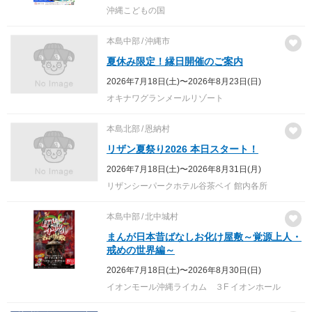
沖縄こどもの国
本島中部
沖縄市
夏休み限定！縁日開催のご案内
2026年7月18日(土)〜2026年8月23日(日)
オキナワグランメールリゾート
本島北部
恩納村
リザン夏祭り2026 本日スタート！
2026年7月18日(土)〜2026年8月31日(月)
リザンシーパークホテル谷茶ベイ 館内各所
本島中部
北中城村
まんが日本昔ばなしお化け屋敷～覚源上人・
戒めの世界編～
2026年7月18日(土)〜2026年8月30日(日)
イオンモール沖縄ライカム ３F イオンホール