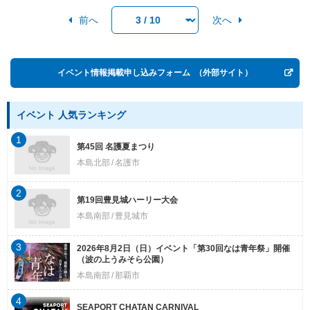
前へ
次へ
イベント情報掲載申し込みフォーム
（外部サイト）
イベント 人気ランキング
1
第45回 名護夏まつり
本島北部
名護市
2
第19回豊見城ハーリー大会
本島南部
豊見城市
3
2026年8月2日（日）イベント「第30回なは青年祭」開催
（波の上うみそら公園）
本島南部
那覇市
4
SEAPORT CHATAN CARNIVAL