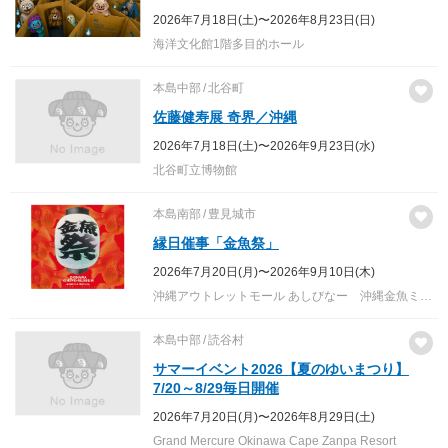
2026年7月18日(土)〜2026年8月23日(日)
海洋文化館1階多目的ホール
本島中部
北谷町
佐藤健寿展 奇界／沖縄
2026年7月18日(土)〜2026年9月23日(水)
北谷町立博物館
本島南部
豊見城市
縁日催事「金魚祭」
2026年7月20日(月)〜2026年9月10日(木)
沖縄アウトレットモール あしびなー 沖縄金魚ミュージアム
本島中部
読谷村
サマーイベント2026【夏のゆいまつり】
7/20～8/29毎日開催
2026年7月20日(月)〜2026年8月29日(土)
Grand Mercure Okinawa Cape Zanpa Resort