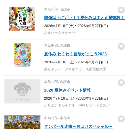
本島北部
名護市
想像以上に近い！？夏休みはネオ距離体験！
2026年7月18日(土)〜2026年9月27日(日)
ネオパークオキナワ
本島中部
沖縄市
夏休み わくわく冒険がっこう2026
2026年7月18日(土)〜2026年9月27日(日)
美らヤシパークオキナワ・東南植物楽園
本島北部
名護市
2026 夏休みイベント情報
2026年7月18日(土)〜2026年8月23日(日)
オリエンタルホテル 沖縄リゾート＆スパ
本島北部
本部町
ダンボール迷路～おばけスペシャル～