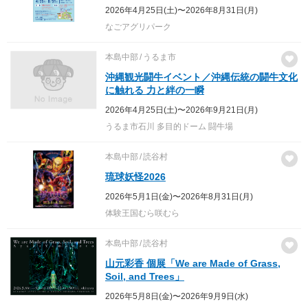
2026年4月25日(土)〜2026年8月31日(月)
なごアグリパーク
本島中部
うるま市
沖縄観光闘牛イベント／沖縄伝統の闘牛文化
に触れる 力と絆の一瞬
2026年4月25日(土)〜2026年9月21日(月)
うるま市石川 多目的ドーム 闘牛場
本島中部
読谷村
琉球妖怪2026
2026年5月1日(金)〜2026年8月31日(月)
体験王国むら咲むら
本島中部
読谷村
山元彩香 個展「We are Made of Grass,
Soil, and Trees」
2026年5月8日(金)〜2026年9月9日(水)