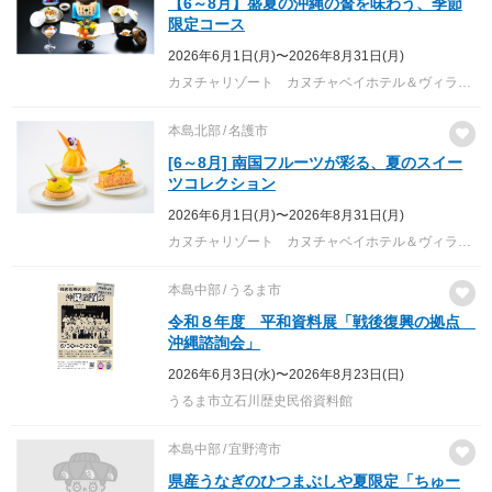
【6～8月】盛夏の沖縄の贅を味わう、季節
限定コース
2026年6月1日(月)〜2026年8月31日(月)
カヌチャリゾート カヌチャベイホテル＆ヴィラズ／カヌチャゴルフコース
本島北部
名護市
[6～8月] 南国フルーツが彩る、夏のスイー
ツコレクション
2026年6月1日(月)〜2026年8月31日(月)
カヌチャリゾート カヌチャベイホテル＆ヴィラズ／カヌチャゴルフコース
本島中部
うるま市
令和８年度 平和資料展「戦後復興の拠点
沖縄諮詢会」
2026年6月3日(水)〜2026年8月23日(日)
うるま市立石川歴史民俗資料館
本島中部
宜野湾市
県産うなぎのひつまぶしや夏限定「ちゅー