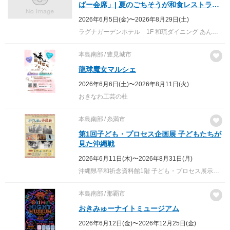
ばー会席」| 夏のごちそうが和食レストラン
に登場
2026年6月5日(金)〜2026年8月29日(土)
ラグナガーデンホテル 1F 和琉ダイニング あんのん
本島南部
豊見城市
龍球魔女マルシェ
2026年6月6日(土)〜2026年8月11日(火)
おきなわ工芸の杜
本島南部
糸満市
第1回子ども・プロセス企画展 子どもたちが
見た沖縄戦
2026年6月11日(木)〜2026年8月31日(月)
沖縄県平和祈念資料館1階 子ども・プロセス展示室「ひろば・ゆいまーる」
本島南部
那覇市
おきみゅーナイトミュージアム
2026年6月12日(金)〜2026年12月25日(金)