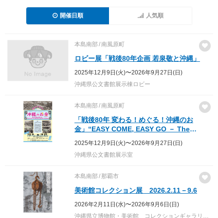
開催日順
人気順
本島南部
南風原町
ロビー展「戦後80年企画 若泉敬と沖縄」
2025年12月9日(火)〜2026年9月27日(日)
沖縄県公文書館展示棟ロビー
本島南部
南風原町
「戦後80年 変わる！めぐる！沖縄のお
金」“EASY COME, EASY GO － The
History of Money in Postwar OKINAWA”
2025年12月9日(火)〜2026年9月27日(日)
沖縄県公文書館展示室
本島南部
那覇市
美術館コレクション展 2026.2.11－9.6
2026年2月11日(水)〜2026年9月6日(日)
沖縄県立博物館・美術館 コレクションギャラリー1，コレクションギャラリー2，コレクションギャラリー3