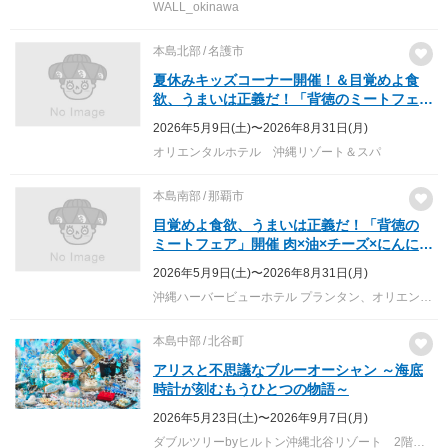
WALL_okinawa
本島北部
名護市
夏休みキッズコーナー開催！＆目覚めよ食
欲、うまいは正義だ！「背徳のミートフェ
ア」
2026年5月9日(土)〜2026年8月31日(月)
オリエンタルホテル 沖縄リゾート＆スパ
本島南部
那覇市
目覚めよ食欲、うまいは正義だ！「背徳の
ミートフェア」開催 肉×油×チーズ×にんにく
の解禁。～この夏、自分だけの“罪うまミー
2026年5月9日(土)〜2026年8月31日(月)
ト”でパワーチャージ！～
沖縄ハーバービューホテル プランタン、オリエンタルホテル 沖縄リゾート&スパ ブッフェ＆グリル クワッチー
本島中部
北谷町
アリスと不思議なブルーオーシャン ～海底
時計が刻むもうひとつの物語～
2026年5月23日(土)〜2026年9月7日(月)
ダブルツリーbyヒルトン沖縄北谷リゾート 2階 レストラン「マティーラ」