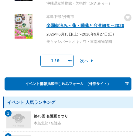
沖縄県立博物館・美術館（おきみゅー）
本島中部
沖縄市
楽園朝涼み～蓮・睡蓮と台湾朝食～2026
2026年6月13日(土)〜2026年9月27日(日)
美らヤシパークオキナワ・東南植物楽園
次へ
イベント情報掲載申し込みフォーム
（外部サイト）
イベント 人気ランキング
1
第45回 名護夏まつり
本島北部
名護市