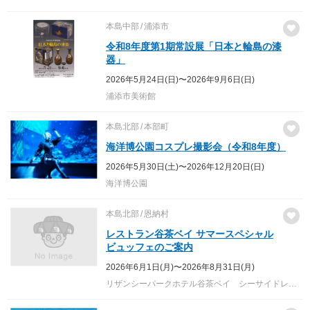
本島中部
浦添市
令和8年度第1期常設展「日本と輪島の漆
器」
2026年5月24日(日)〜2026年9月6日(日)
浦添市美術館
本島北部
本部町
海洋博公園コスプレ撮影会（令和8年度）
2026年5月30日(土)〜2026年12月20日(日)
海洋博公園
本島北部
恩納村
レストラン谷茶ベイ サマースペシャル
ビュッフェのご案内
2026年6月1日(月)〜2026年8月31日(月)
リザンシーパークホテル谷茶ベイ シーサイドレストラン「谷茶ベイ」