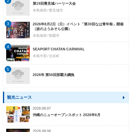
2
第19回豊見城ハーリー大会
本島南部
豊見城市
3
2026年8月2日（日）イベント「第30回なは青年祭」開催
（波の上うみそら公園）
本島南部
那覇市
4
SEAPORT CHATAN CARNIVAL
本島中部
北谷町
5
2026年 第56回那覇大綱挽
観光ニュース
2026.08.07
沖縄のニューオープンスポット 2026年6月
2026.08.06