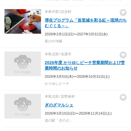
本島中部
読谷村
滞在プログラム「首里城を彩る紅～琉球のち
むぐくる～」
2026年3月1日(日)〜2027年3月31日(水)
星のや沖縄
本島北部
名護市
2026年度 かりゆしビーチ営業期間および営
業時間のお知らせ
2026年3月5日(木)〜2026年10月31日(土)
かりゆしビーチ
本島北部
宜野座村
ぎのざマルシェ
2026年3月15日(日)〜2026年11月14日(土)
道の駅「ぎのざ」