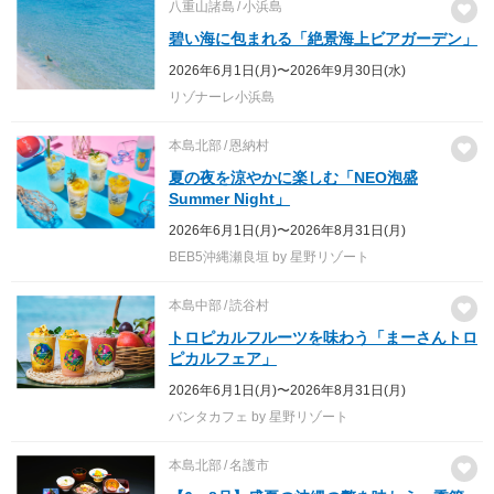
八重山諸島
小浜島
碧い海に包まれる「絶景海上ビアガーデン」
2026年6月1日(月)〜2026年9月30日(水)
リゾナーレ小浜島
本島北部
恩納村
夏の夜を涼やかに楽しむ「NEO泡盛
Summer Night」
2026年6月1日(月)〜2026年8月31日(月)
BEB5沖縄瀬良垣 by 星野リゾート
本島中部
読谷村
トロピカルフルーツを味わう「まーさんトロ
ピカルフェア」
2026年6月1日(月)〜2026年8月31日(月)
バンタカフェ by 星野リゾート
本島北部
名護市