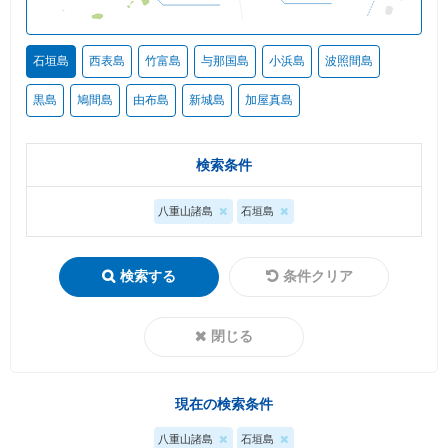
石垣島
西表島
竹富島
与那国島
小浜島
波照間島
黒島
鳩間島
由布島
新城島
加屋真島
検索条件
八重山諸島
石垣島
検索する
条件クリア
閉じる
現在の検索条件
八重山諸島
石垣島