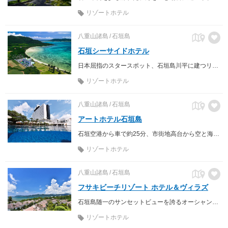
リゾートホテル
八重山諸島
石垣島
石垣シーサイドホテル
日本屈指のスタースポット、石垣島川平に建つリゾートホテル。人とは違うあなただけの島時間をお過ごし頂けるはずです。
リゾートホテル
八重山諸島
石垣島
アートホテル石垣島
石垣空港から車で約25分、市街地高台から空と海の絶景を望む、アーバンリゾートホテル
リゾートホテル
八重山諸島
石垣島
フサキビーチリゾート ホテル＆ヴィラズ
石垣島随一のサンセットビューを誇るオーシャンリゾートホテル
リゾートホテル