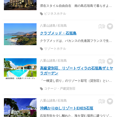
滞在スタイル自由自在 南の島石垣島で暮らすように旅する宿 こだわり抜いた朝食は地元食材と郷土料理にこだわった「八重山が詰まった朝食」をご提供
ビジネスホテル
八重山諸島
石垣島
クラブメッド・石垣島
クラブメッドは、バカンスの先進国フランスで生まれ、世界24か国約70ヵ所にリゾートを展開しています。食事やドリンク、スポーツやキッズプログラムなど各種アクティビティも追加料金が必要ないオールインクルーシブバカンスを提供しています。
リゾートホテル
八重山諸島
石垣島
高級貸別荘、リゾートヴィラの石垣島ザミヤ
ラガーデン
「一棟貸し切り」のリゾート邸宅（貸別荘）という贅沢をあなたに
コテージ・戸建貸別荘
八重山諸島
石垣島
沖縄かりゆしリゾートEXES石垣
石垣市街を少し離れた、海を望む場所に建つリゾートホテル。