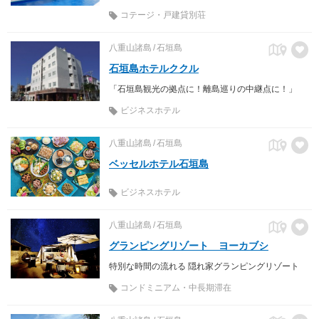
コテージ・戸建貸別荘
八重山諸島
石垣島
石垣島ホテルククル
「石垣島観光の拠点に！離島巡りの中継点に！」
ビジネスホテル
八重山諸島
石垣島
ベッセルホテル石垣島
ビジネスホテル
八重山諸島
石垣島
グランピングリゾート ヨーカブシ
特別な時間の流れる 隠れ家グランピングリゾート
コンドミニアム・中長期滞在