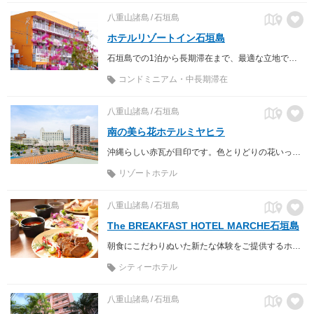
八重山諸島
石垣島
ホテルリゾートイン石垣島
石垣島での1泊から長期滞在まで、最適な立地です! この料金で広々23㎡の快適空間。全室キッチン・充実家電付き！
コンドミニアム・中長期滞在
八重山諸島
石垣島
南の美ら花ホテルミヤヒラ
沖縄らしい赤瓦が目印です。色とりどりの花いっぱいでお迎えいたします。
リゾートホテル
八重山諸島
石垣島
The BREAKFAST HOTEL MARCHE石垣島
朝食にこだわりぬいた新たな体験をご提供するホテルブランドです
シティーホテル
八重山諸島
石垣島