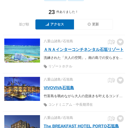
23
件ありました！
並び順
アクセス
更新
八重山諸島
石垣島
ＡＮＡインターコンチネンタル石垣リゾート
洗練された「大人の空間」。南の島での安らぎを心ゆくまでご満喫ください。
リゾートホテル
八重山諸島
石垣島
VIVOVIVA石垣島
竹富島を眺めながら大人の息抜きを叶えるコンドミニアムリゾート
コンドミニアム・中長期滞在
八重山諸島
石垣島
The BREAKFAST HOTEL PORTO石垣島