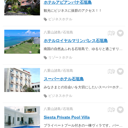
ホテルアビアンパナ石垣島
観光にビジネスに抜群のアクセス！！
ビジネスホテル
八重山諸島
石垣島
ホテルロイヤルマリンパレス石垣島
南国の自然あふれる石垣島で、ゆるりと過ごすリゾートライフ
リゾートホテル
八重山諸島
石垣島
スーパーホテル石垣島
みなさまとの出会いを大切にしたいスーパーホテル石垣島
ビジネスホテル
八重山諸島
石垣島
Siesta Private Pool Villa
プライベートプール付きの一棟ヴィラです。バーベキューも宿で可能です。