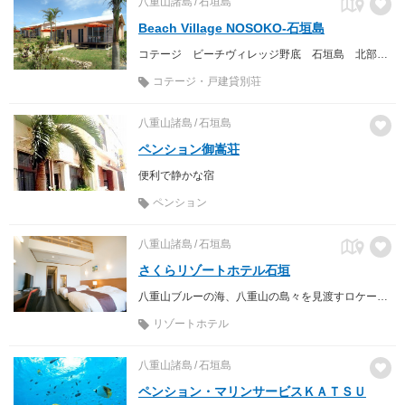
八重山諸島
石垣島
Beach Village NOSOKO-石垣島
コテージ ビーチヴィレッジ野底 石垣島 北部西海岸 八重山の豊かな自然環境の中にある滞在型オーシャンビュー・コテージ
コテージ・戸建貸別荘
八重山諸島
石垣島
ペンション御嵩荘
便利で静かな宿
ペンション
八重山諸島
石垣島
さくらリゾートホテル石垣
八重山ブルーの海、八重山の島々を見渡すロケーション
リゾートホテル
八重山諸島
石垣島
ペンション・マリンサービスＫＡＴＳＵ