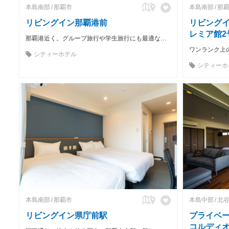
本島南部
那覇市
本島南部
那
リビングイン那覇港前
リビング
レミア館2
那覇港近く。グループ旅行や学生旅行にも最適なコンドミニアム
シティーホテル
シティーホ
本島南部
那覇市
本島中部
北
リビングイン県庁前駅
プライベー
コルディ