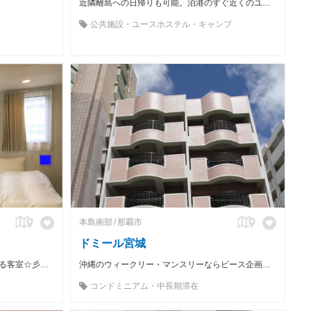
近隣離島への日帰りも可能。泊港のすぐ近くのユースホステル。
公共施設・ユースホステル・キャンプ
本島南部
那覇市
ドミール宮城
☆人気の那覇新都心エリアに畳間のある客室☆彡無料駐車場完備・全室バストイレ別・キッチン・洗濯機・Wi-Fi完備☆
沖縄のウィークリー・マンスリーならピース企画へお任せを！ 設備付きでバック1つで即入居可能！
コンドミニアム・中長期滞在