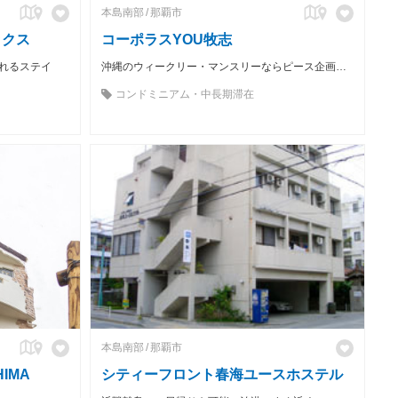
本島南部
那覇市
ックス
コーポラスYOU牧志
れるステイ
沖縄のウィークリー・マンスリーならピース企画へお任せを！ 設備付きでバック1つで即入居可能！
コンドミニアム・中長期滞在
本島南部
那覇市
IMA
シティーフロント春海ユースホステル