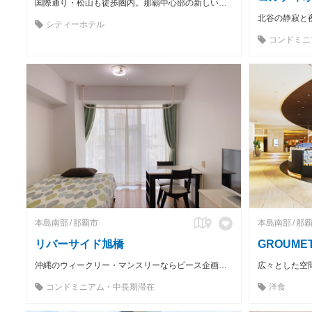
国際通り・松山も徒歩圏内。那覇中心部の新しい滞在拠点
北谷の静寂と
シティーホテル
コンドミニ
本島南部
那覇市
本島南部
那
リバーサイド旭橋
GROUME
沖縄のウィークリー・マンスリーならピース企画へお任せを！ 設備付きでバック1つで即入居可能！
コンドミニアム・中長期滞在
洋食