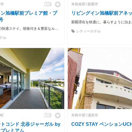
覇市
本島南部
那覇市
イン旭橋駅前プレミア館・プ
リビングイン旭橋駅前アネ
号
那覇滞在を快適に。暮らすように泊ま
ワンランク上の快適ステイ。朝食付き＆豊富なルームタイプ
シティーホテル
テル
谷町
本島中部
浦添市
トコンド 北谷ジャーガル by
COZY STAY ペンションUCH
オプレミアム