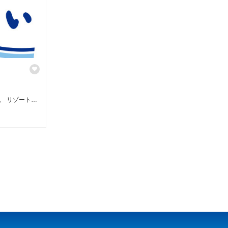
沖縄県内のホテル宿泊予約情報サイト。 リゾートホテルを中心に掲載。 http://www.tabirai.net/hotel/okinawa/