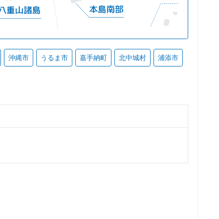
沖縄市
うるま市
嘉手納町
北中城村
浦添市