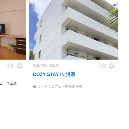
本島中部
浦添市
COZY STAY IN 浦添
沖縄のウィークリー・マンスリーならピース企画へお任せを！ 設備付きでバック1つで即入居可能！
コンドミニアム・中長期滞在