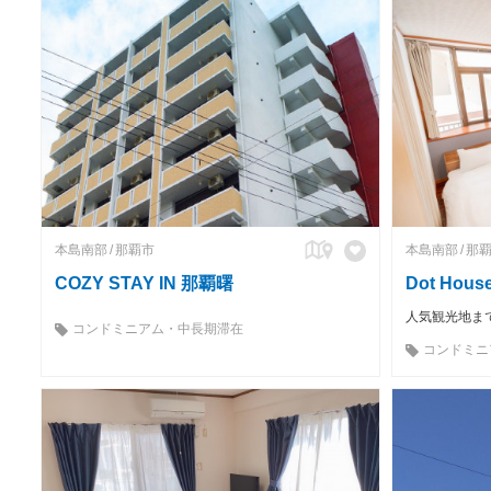
本島南部
那覇市
本島南部
那
COZY STAY IN 那覇曙
Dot Hous
コンドミニアム・中長期滞在
コンドミニ