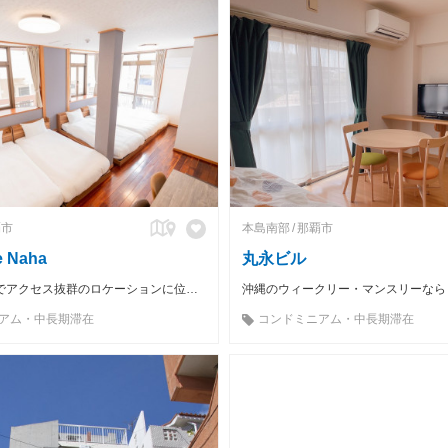
覇市
本島南部
那覇市
e Naha
丸永ビル
人気観光地までアクセス抜群のロケーションに位置する一部屋貸し切りの宿！
アム・中長期滞在
コンドミニアム・中長期滞在