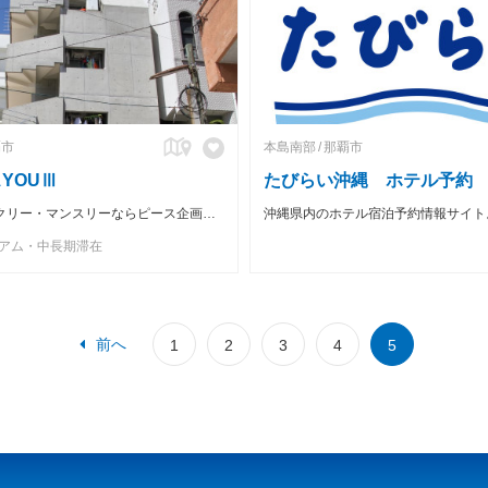
覇市
本島南部
那覇市
YOUⅢ
たびらい沖縄 ホテル予約
沖縄のウィークリー・マンスリーならピース企画へお任せを！ 設備付きでバック1つで即入居可能！
アム・中長期滞在
前へ
1
2
3
4
5