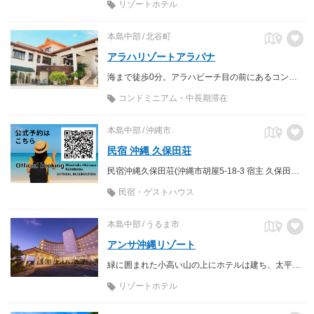
リゾートホテル
本島中部
北谷町
アラハリゾートアラパナ
海まで徒歩0分。アラハビーチ目の前にあるコンドミニアム型のリゾートホテル。大人数やペットの宿泊も可能
コンドミニアム・中長期滞在
本島中部
沖縄市
民宿 沖縄 久保田荘
民宿沖縄久保田荘(沖縄市胡屋5-18-3 宿主 久保田廣美)は、おばー(おばあちゃん)が切り盛りする民宿です。
民宿・ゲストハウス
本島中部
うるま市
アンサ沖縄リゾート
緑に囲まれた小高い山の上にホテルは建ち、太平洋と東シナ海を楽しめるホテルです。
リゾートホテル