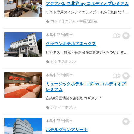
アクアパレス北谷 by コルディオプレミアム
ゲスト専用のインフィニティプールが印象的な「暮らすホテル」
コンドミニアム・中長期滞在
本島中部
沖縄市
クラウンホテルアネックス
ビジネス・観光・長期滞在に最適♪ 落ちついた客室に無料Wi-Fi＆冷暖房＆ウォシュレット完備♪1階にセブンイレブンあり。
ビジネスホテル
本島中部
沖縄市
ミュージックホテル コザ by コルディオプ
レミアム
音楽×異国情緒を楽しむコザステイ
シティーホテル
本島中部
沖縄市
ホテルグランアリーナ