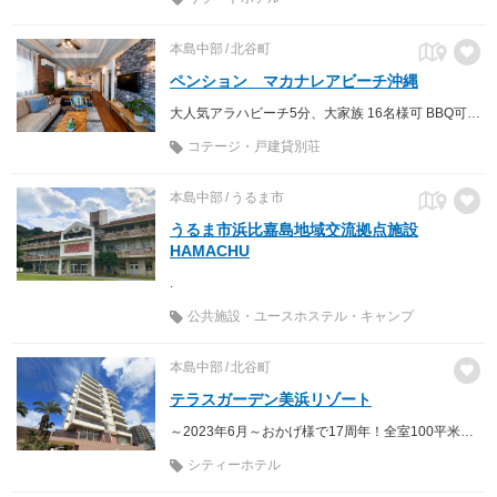
本島中部
北谷町
ペンション マカナレアビーチ沖縄
大人気アラハビーチ5分、大家族 16名様可 BBQ可 高級別荘 コロナ対策抗菌施工
コテージ・戸建貸別荘
本島中部
うるま市
うるま市浜比嘉島地域交流拠点施設
HAMACHU
.
公共施設・ユースホステル・キャンプ
本島中部
北谷町
テラスガーデン美浜リゾート
～2023年6月～おかげ様で17周年！全室100平米の客室はテラス・ジャグジー付。 全プランにお客様満足度№1の無料レンタカーが付いてお得♪
シティーホテル