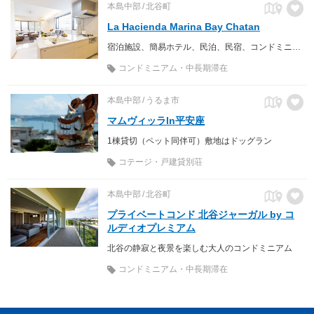
本島中部
北谷町
La Hacienda Marina Bay Chatan
宿泊施設、簡易ホテル、民泊、民宿、コンドミニアム
コンドミニアム・中長期滞在
本島中部
うるま市
マムヴィッラIn平安座
1棟貸切（ペット同伴可）敷地はドッグラン
コテージ・戸建貸別荘
本島中部
北谷町
プライベートコンド 北谷ジャーガル by コ
ルディオプレミアム
北谷の静寂と夜景を楽しむ大人のコンドミニアム
コンドミニアム・中長期滞在