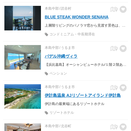
本島中部
読谷村
BLUE STEAK WONDER SENAHA
上層階リビングのパノラマ窓から見渡す景色は、エメラルドブルーの海と空のみ！まるで海外の宿にいるような客室は各階１室プライベート
コンドミニアム・中長期滞在
本島中部
うるま市
パデル沖縄ヴィラ
【浜比嘉島】オーシャンビューホテル/１階２階あり１フロア貸切/屋上BBQ可能/パデルコート完備/１２人宿泊可/高速WiFi完備
ペンション
本島中部
うるま市
伊計島温泉 AJリゾートアイランド伊計島
伊計島の最東端にあるリゾートホテル
リゾートホテル
本島中部
北谷町