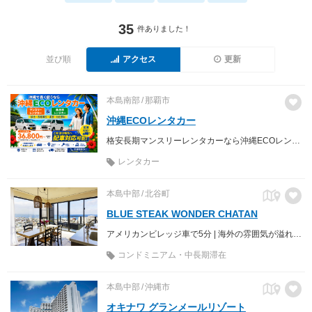
35
件ありました！
並び順
アクセス
更新
本島南部
那覇市
沖縄ECOレンタカー
格安長期マンスリーレンタカーなら沖縄ECOレンタカーへ♪ 軽自動車からミニバン、商用車までお手頃価格でご利用いただけます。配車サービスも行っておりますので、地元のお客様はもちろん、沖縄を訪れるご旅行の方や、お仕事の方へ快適な移動手段を提供致します。
レンタカー
本島中部
北谷町
BLUE STEAK WONDER CHATAN
アメリカンビレッジ車で5分 | 海外の雰囲気が溢れる北谷砂辺エリア 広さがあり快適・連泊でお得なスタイリッシュコンドミニアム
コンドミニアム・中長期滞在
本島中部
沖縄市
オキナワ グランメールリゾート