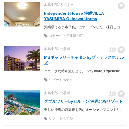
本島中部
うるま市
Independent House 沖縄VILLA
YASUMIBA Okinawa Uruma
沖縄県うるま市平良川にオープンした一棟貸し出しの宿！！ その名もYASUMIBA。サービスに自信あります！！ お気軽にお問い合わせください！
コテージ・戸建貸別荘
本島中部
北谷町
MBギャラリーチャタンbyザ・テラスホテル
ズ
ユニークな時を旅しよう。 Stay more, Experience more!
リゾートホテル
本島中部
北谷町
ダブルツリーbyヒルトン 沖縄北谷リゾート
美しい沖縄の西海岸を臨むオーシャンフロントリゾート
リゾートホテル