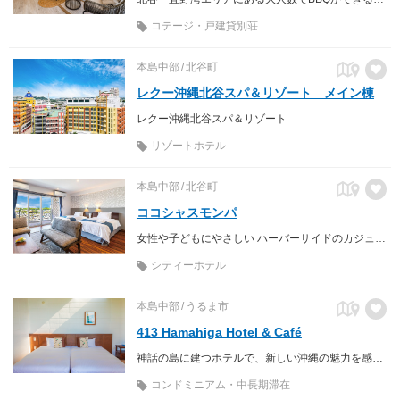
コテージ・戸建貸別荘
本島中部
北谷町
レクー沖縄北谷スパ＆リゾート メイン棟
レクー沖縄北谷スパ＆リゾート
リゾートホテル
本島中部
北谷町
ココシャスモンパ
女性や子どもにやさしい ハーバーサイドのカジュアルホテル
シティーホテル
本島中部
うるま市
413 Hamahiga Hotel & Café
神話の島に建つホテルで、新しい沖縄の魅力を感じて。
コンドミニアム・中長期滞在