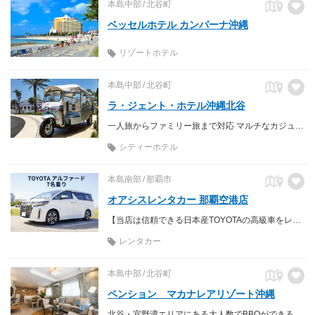
本島中部
北谷町
ベッセルホテル カンパーナ沖縄
リゾートホテル
本島中部
北谷町
ラ・ジェント・ホテル沖縄北谷
一人旅からファミリー旅まで対応 マルチなカジュアルホテル
シティーホテル
本島南部
那覇市
オアシスレンタカー 那覇空港店
【当店は信頼できる日本産TOYOTAの高級車をレンタルしております】
レンタカー
本島中部
北谷町
ペンション マカナレアリゾート沖縄
北谷・宜野湾エリアにある大人数でBBQができる海近くのペンション