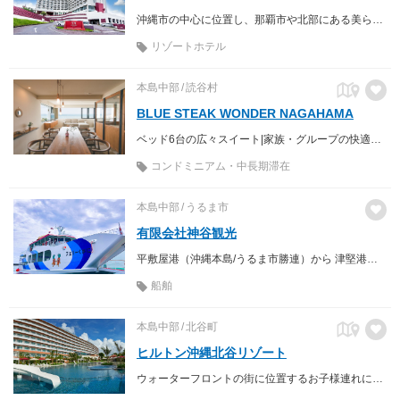
沖縄市の中心に位置し、那覇市や北部にある美ら海水族館などへのアクセスが便利
リゾートホテル
本島中部
読谷村
BLUE STEAK WONDER NAGAHAMA
ベッド6台の広々スイート|家族・グループの快適な宿泊を叶えるオーシャンビューコンドミニアム
コンドミニアム・中長期滞在
本島中部
うるま市
有限会社神谷観光
平敷屋港（沖縄本島/うるま市勝連）から 津堅港（津堅島）間を運航
船舶
本島中部
北谷町
ヒルトン沖縄北谷リゾート
ウォーターフロントの街に位置するお子様連れにも優しいアーバンリゾート