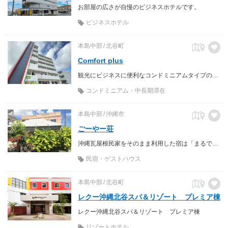
お部屋の広さが自慢のビジネスホテルです。
ビジネスホテル
本島中部
北谷町
Comfort plus
観光にビジネスに便利なコンドミニアムタイプのホテルです
コンドミニアム・中長期滞在
本島中部
沖縄市
ごーやー荘
沖縄瓦屋根民家をそのまま利用した宿は「まるでオバァの家に来たみたい」。
民宿・ゲストハウス
本島中部
北谷町
レクー沖縄北谷スパ＆リゾート プレミア棟
レクー沖縄北谷スパ＆リゾート プレミア棟
リゾートホテル