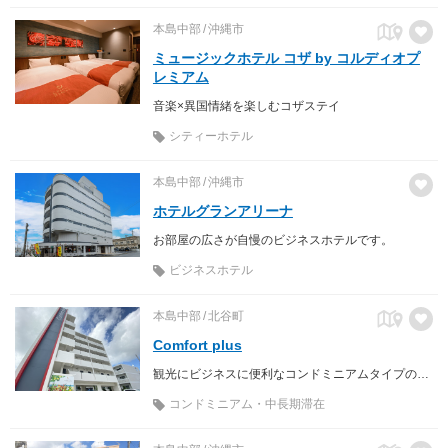
本島中部
沖縄市
ミュージックホテル コザ by コルディオプ
レミアム
音楽×異国情緒を楽しむコザステイ
シティーホテル
本島中部
沖縄市
ホテルグランアリーナ
お部屋の広さが自慢のビジネスホテルです。
ビジネスホテル
本島中部
北谷町
Comfort plus
観光にビジネスに便利なコンドミニアムタイプのホテルです
コンドミニアム・中長期滞在