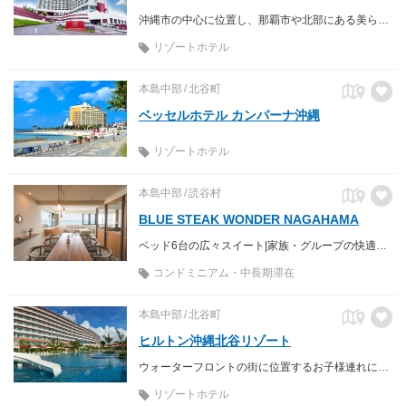
沖縄市の中心に位置し、那覇市や北部にある美ら海水族館などへのアクセスが便利
リゾートホテル
本島中部
北谷町
ベッセルホテル カンパーナ沖縄
リゾートホテル
本島中部
読谷村
BLUE STEAK WONDER NAGAHAMA
ベッド6台の広々スイート|家族・グループの快適な宿泊を叶えるオーシャンビューコンドミニアム
コンドミニアム・中長期滞在
本島中部
北谷町
ヒルトン沖縄北谷リゾート
ウォーターフロントの街に位置するお子様連れにも優しいアーバンリゾート
リゾートホテル