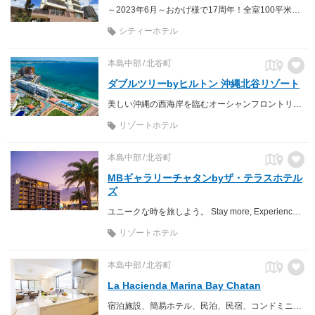
～2023年6月～おかげ様で17周年！全室100平米の客室はテラス・ジャグジー付。 全プランにお客様満足度№1の無料レンタカーが付いてお得♪
シティーホテル
本島中部
北谷町
ダブルツリーbyヒルトン 沖縄北谷リゾート
美しい沖縄の西海岸を臨むオーシャンフロントリゾート
リゾートホテル
本島中部
北谷町
MBギャラリーチャタンbyザ・テラスホテル
ズ
ユニークな時を旅しよう。 Stay more, Experience more!
リゾートホテル
本島中部
北谷町
La Hacienda Marina Bay Chatan
宿泊施設、簡易ホテル、民泊、民宿、コンドミニアム