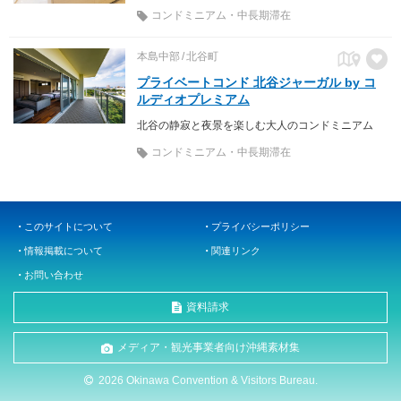
コンドミニアム・中長期滞在
本島中部
北谷町
プライベートコンド 北谷ジャーガル by コ
ルディオプレミアム
北谷の静寂と夜景を楽しむ大人のコンドミニアム
コンドミニアム・中長期滞在
このサイトについて
プライバシーポリシー
情報掲載について
関連リンク
お問い合わせ
資料請求
メディア・観光事業者向け沖縄素材集
2026 Okinawa Convention & Visitors Bureau.