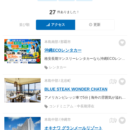
27
件ありました！
並び順
アクセス
更新
本島南部
那覇市
沖縄ECOレンタカー
格安長期マンスリーレンタカーなら沖縄ECOレンタカーへ♪ 軽自動車からミニバン、商用車までお手頃価格でご利用いただけます。配車サービスも行っておりますので、地元のお客様はもちろん、沖縄を訪れるご旅行の方や、お仕事の方へ快適な移動手段を提供致します。
レンタカー
本島中部
北谷町
BLUE STEAK WONDER CHATAN
アメリカンビレッジ車で5分 | 海外の雰囲気が溢れる北谷砂辺エリア 広さがあり快適・連泊でお得なスタイリッシュコンドミニアム
コンドミニアム・中長期滞在
本島中部
沖縄市
オキナワ グランメールリゾート