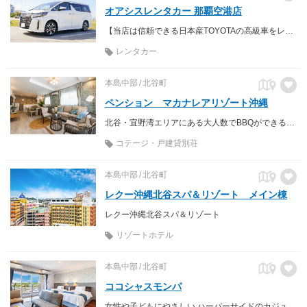
オアシスレンタカー 那覇空港店
【当店は信頼できる日本産TOYOTAの高級車をレンタルしております】
レンタカー
本島中部
北谷町
ペンション マカナレアリゾート沖縄
北谷・宜野湾エリアにある大人数でBBQができる海近くのペンション
コテージ・戸建貸別荘
本島中部
北谷町
レクー沖縄北谷スパ＆リゾート メイン棟
レクー沖縄北谷スパ＆リゾート
リゾートホテル
本島中部
北谷町
ココシャスモンパ
女性や子どもにやさしい ハーバーサイドのカジュアルホテル