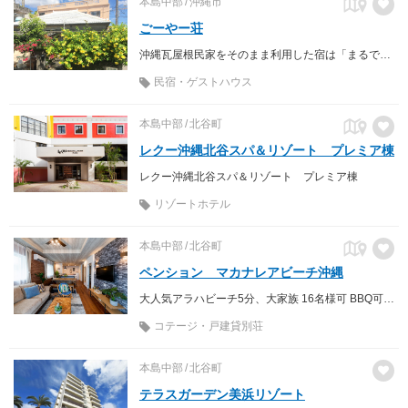
本島中部
沖縄市
ごーやー荘
沖縄瓦屋根民家をそのまま利用した宿は「まるでオバァの家に来たみたい」。
民宿・ゲストハウス
本島中部
北谷町
レクー沖縄北谷スパ＆リゾート プレミア棟
レクー沖縄北谷スパ＆リゾート プレミア棟
リゾートホテル
本島中部
北谷町
ペンション マカナレアビーチ沖縄
大人気アラハビーチ5分、大家族 16名様可 BBQ可 高級別荘 コロナ対策抗菌施工
コテージ・戸建貸別荘
本島中部
北谷町
テラスガーデン美浜リゾート