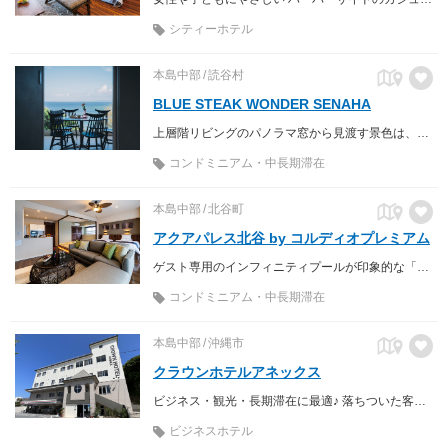
シティーホテル
本島中部
読谷村
BLUE STEAK WONDER SENAHA
上層階リビングのパノラマ窓から見渡す景色は、エメラルドブルーの海と空のみ！まるで海外の宿にいるような客室は各階１室プライベート
コンドミニアム・中長期滞在
本島中部
北谷町
アクアパレス北谷 by コルディオプレミアム
ゲスト専用のインフィニティプールが印象的な「暮らすホテル」
コンドミニアム・中長期滞在
本島中部
沖縄市
クラウンホテルアネックス
ビジネス・観光・長期滞在に最適♪ 落ちついた客室に無料Wi-Fi＆冷暖房＆ウォシュレット完備♪1階にセブンイレブンあり。
ビジネスホテル