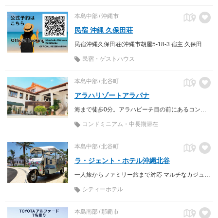
本島中部
沖縄市
民宿 沖縄 久保田荘
民宿沖縄久保田荘(沖縄市胡屋5-18-3 宿主 久保田廣美)は、おばー(おばあちゃん)が切り盛りする民宿です。
民宿・ゲストハウス
本島中部
北谷町
アラハリゾートアラパナ
海まで徒歩0分。アラハビーチ目の前にあるコンドミニアム型のリゾートホテル。大人数やペットの宿泊も可能
コンドミニアム・中長期滞在
本島中部
北谷町
ラ・ジェント・ホテル沖縄北谷
一人旅からファミリー旅まで対応 マルチなカジュアルホテル
シティーホテル
本島南部
那覇市