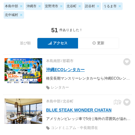
本島中部
沖縄市
宜野湾市
北谷町
読谷村
うるま市
北中城村
51
件ありました！
並び順
アクセス
更新
本島南部
那覇市
沖縄ECOレンタカー
格安長期マンスリーレンタカーなら沖縄ECOレンタカーへ♪ 軽自動車からミニバン、商用車までお手頃価格でご利用いただけます。配車サービスも行っておりますので、地元のお客様はもちろん、沖縄を訪れるご旅行の方や、お仕事の方へ快適な移動手段を提供致します。
レンタカー
本島中部
北谷町
BLUE STEAK WONDER CHATAN
アメリカンビレッジ車で5分 | 海外の雰囲気が溢れる北谷砂辺エリア 広さがあり快適・連泊でお得なスタイリッシュコンドミニアム
コンドミニアム・中長期滞在