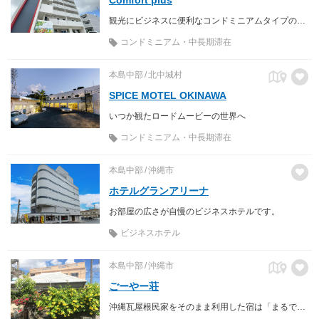
観光にビジネスに便利なコンドミニアムタイプのホテルです
コンドミニアム・中長期滞在
本島中部
北中城村
SPICE MOTEL OKINAWA
いつか観たロードムービーの世界へ
コンドミニアム・中長期滞在
本島中部
沖縄市
ホテルグランアリーナ
お部屋の広さが自慢のビジネスホテルです。
ビジネスホテル
本島中部
沖縄市
ごーやー荘
沖縄瓦屋根民家をそのまま利用した宿は「まるでオバァの家に来たみたい」。