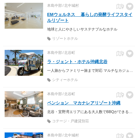
本島中部
北中城村
EMウェルネス 暮らしの発酵ライフスタイ
ルリゾート
地球と人にやさしいサステナブルなホテル
リゾートホテル
本島中部
北谷町
ラ・ジェント・ホテル沖縄北谷
一人旅からファミリー旅まで対応 マルチなカジュアルホテル
シティーホテル
本島中部
北谷町
ペンション マカナレアリゾート沖縄
北谷・宜野湾エリアにある大人数でBBQができる海近くのペンション
コテージ・戸建貸別荘
本島中部
北中城村