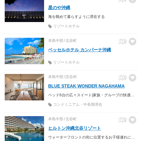
星のや沖縄
海を眺めて暮らすように滞在する
リゾートホテル
本島中部
北谷町
ベッセルホテル カンパーナ沖縄
リゾートホテル
本島中部
読谷村
BLUE STEAK WONDER NAGAHAMA
ベッド6台の広々スイート|家族・グループの快適な宿泊を叶えるオーシャンビューコンドミニアム
コンドミニアム・中長期滞在
本島中部
北谷町
ヒルトン沖縄北谷リゾート
ウォーターフロントの街に位置するお子様連れにも優しいアーバンリゾート