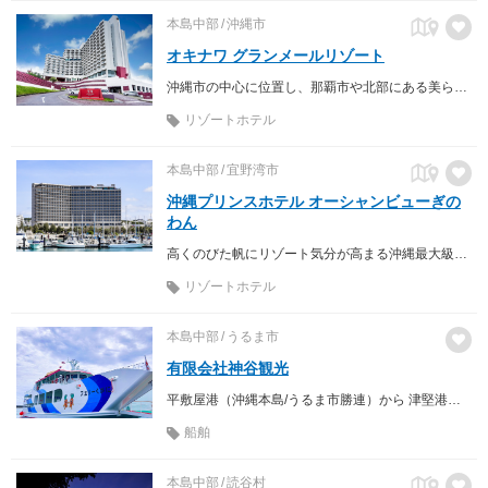
本島中部
沖縄市
オキナワ グランメールリゾート
沖縄市の中心に位置し、那覇市や北部にある美ら海水族館などへのアクセスが便利
リゾートホテル
本島中部
宜野湾市
沖縄プリンスホテル オーシャンビューぎの
わん
高くのびた帆にリゾート気分が高まる沖縄最大級のヨットハーバー「宜野湾港マリーナ」を目の前に望むロケーション。 サンゴ礁が生息する美しい海に夕日が沈む時間から始まる、幻想的な“沖縄マジックアワー”が、ここでしか味わえない、記憶に残る体験をもたらします。
リゾートホテル
本島中部
うるま市
有限会社神谷観光
平敷屋港（沖縄本島/うるま市勝連）から 津堅港（津堅島）間を運航
船舶
本島中部
読谷村