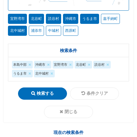
宜野湾市
北谷町
読谷村
沖縄市
うるま市
嘉手納町
北中城村
浦添市
中城村
西原町
検索条件
本島中部
沖縄市
宜野湾市
北谷町
読谷村
うるま市
北中城村
検索する
条件クリア
閉じる
現在の検索条件