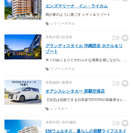
エンズマリーナ イン・ライカム
我が家のように過ごす シティ＆リゾート
シティーホテル
本島中部
読谷村
グランディスタイル 沖縄読谷 ホテル＆リ
ゾート
木々のぬくもりとやわらかな海風を感じながら、ゆったりと過ごす何もしない贅沢の時が 極上の寛ぎと癒しとやすらぎをもたらす。まるで我が家の様に心地よい隠れ家的リゾートホテル
リゾートホテル
本島南部
那覇市
オアシスレンタカー 那覇空港店
【当店は信頼できる日本産TOYOTAの高級車をレンタルしております】
レンタカー
本島中部
北中城村
EMウェルネス 暮らしの発酵ライフスタイ