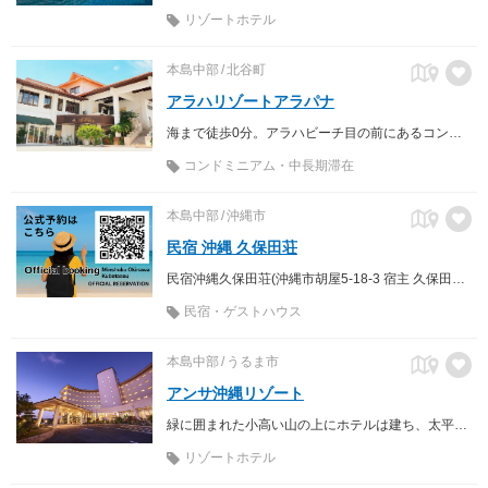
リゾートホテル
本島中部
北谷町
アラハリゾートアラパナ
海まで徒歩0分。アラハビーチ目の前にあるコンドミニアム型のリゾートホテル。大人数やペットの宿泊も可能
コンドミニアム・中長期滞在
本島中部
沖縄市
民宿 沖縄 久保田荘
民宿沖縄久保田荘(沖縄市胡屋5-18-3 宿主 久保田廣美)は、おばー(おばあちゃん)が切り盛りする民宿です。
民宿・ゲストハウス
本島中部
うるま市
アンサ沖縄リゾート
緑に囲まれた小高い山の上にホテルは建ち、太平洋と東シナ海を楽しめるホテルです。
リゾートホテル