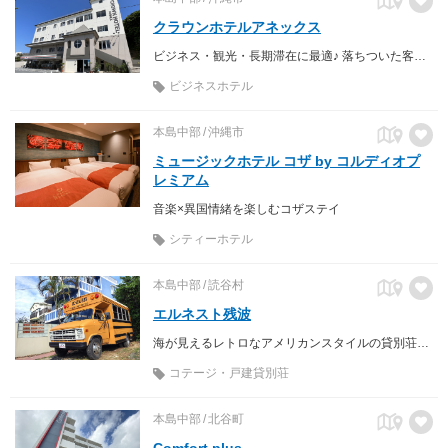
クラウンホテルアネックス
ビジネス・観光・長期滞在に最適♪ 落ちついた客室に無料Wi-Fi＆冷暖房＆ウォシュレット完備♪1階にセブンイレブンあり。
ビジネスホテル
本島中部
沖縄市
ミュージックホテル コザ by コルディオプ
レミアム
音楽×異国情緒を楽しむコザステイ
シティーホテル
本島中部
読谷村
エルネスト残波
海が見えるレトロなアメリカンスタイルの貸別荘で沖縄ステイ！
コテージ・戸建貸別荘
本島中部
北谷町
Comfort plus