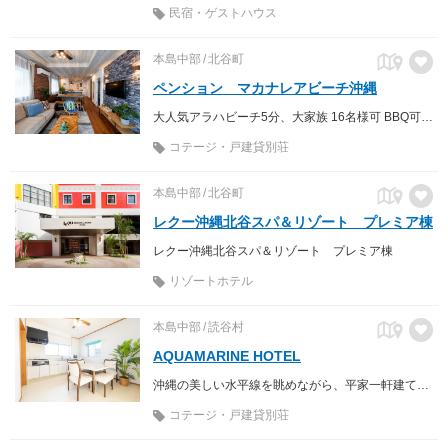
民宿・ゲストハウス
本島中部
北谷町
ペンション マカナレアビーチ沖縄
大人気アラハビーチ5分、大家族 16名様可 BBQ可 高級別荘 コロナ対策抗菌施工
コテージ・戸建貸別荘
本島中部
北谷町
レクー沖縄北谷スパ＆リゾート プレミア棟
レクー沖縄北谷スパ＆リゾート プレミア棟
リゾートホテル
本島中部
読谷村
AQUAMARINE HOTEL
沖縄の美しい水平線を眺めながら、平家一軒建てを独占できる、読谷村のプライベート空間
コテージ・戸建貸別荘