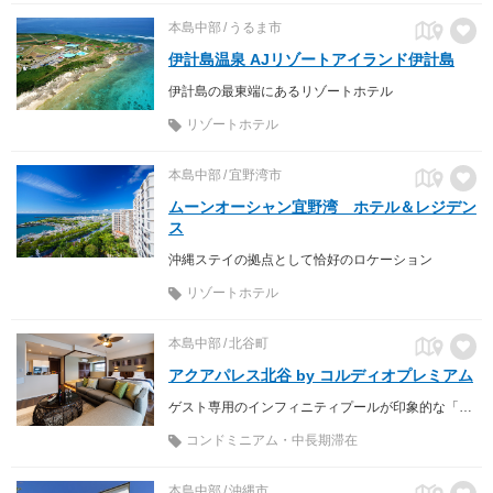
本島中部
うるま市
伊計島温泉 AJリゾートアイランド伊計島
伊計島の最東端にあるリゾートホテル
リゾートホテル
本島中部
宜野湾市
ムーンオーシャン宜野湾 ホテル＆レジデン
ス
沖縄ステイの拠点として恰好のロケーション
リゾートホテル
本島中部
北谷町
アクアパレス北谷 by コルディオプレミアム
ゲスト専用のインフィニティプールが印象的な「暮らすホテル」
コンドミニアム・中長期滞在
本島中部
沖縄市