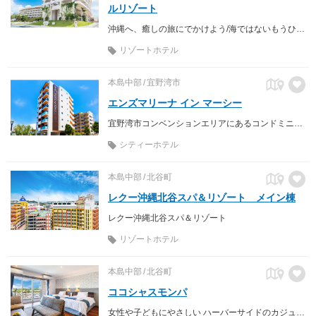
ルリゾート
沖縄へ、癒しの旅にでかけよう/海ではないもうひとつの沖縄旅行 人と地球にやさしい「暮らしの発酵」ホテルへ
リゾートホテル
本島中部
宜野湾市
エンズマリーナ イン マーシー
宜野湾市コンベンションエリアにあるコンドミニアムホテル！
シティーホテル
本島中部
北谷町
レクー沖縄北谷スパ＆リゾート メイン棟
レクー沖縄北谷スパ＆リゾート
リゾートホテル
本島中部
北谷町
ココシャスモンパ
女性や子どもにやさしい ハーバーサイドのカジュアルホテル