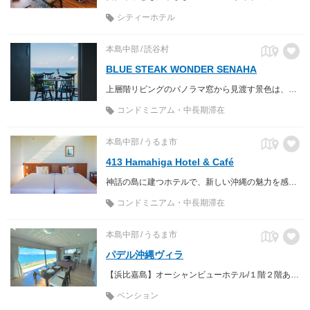
シティーホテル
本島中部
読谷村
BLUE STEAK WONDER SENAHA
上層階リビングのパノラマ窓から見渡す景色は、エメラルドブルーの海と空のみ！まるで海外の宿にいるような客室は各階１室プライベート
コンドミニアム・中長期滞在
本島中部
うるま市
413 Hamahiga Hotel & Café
神話の島に建つホテルで、新しい沖縄の魅力を感じて。
コンドミニアム・中長期滞在
本島中部
うるま市
パデル沖縄ヴィラ
【浜比嘉島】オーシャンビューホテル/１階２階あり１フロア貸切/屋上BBQ可能/パデルコート完備/１２人宿泊可/高速WiFi完備
ペンション