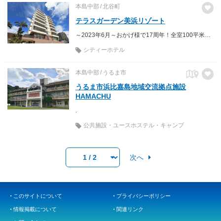
本島中部
北谷町
テラスガーデン美浜リゾート
～2023年6月～おかげ様で17周年！全室100平米の客室はテラス・ジャグジー付。 全プランにお客様満足度№1の無料レンタカーが付いてお得♪
シティーホテル
本島中部
うるま市
うるま市浜比嘉島地域交流拠点施設
HAMACHU
.
公共施設・ユースホステル・キャンプ
次へ
このサイトについて
プライバシーポリシー
情報掲載について
関連リンク