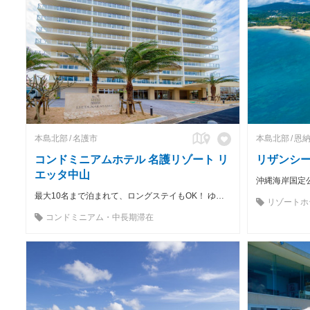
本島北部
名護市
本島北部
恩
コンドミニアムホテル 名護リゾート リ
リザンシ
エッタ中山
最大10名まで泊まれて、ロングステイもOK！ ゆったり・ゆっくり・名護ステイ
リゾートホ
コンドミニアム・中長期滞在