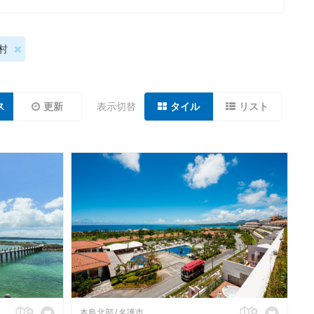
村
ス
更新
表示切替
タイル
リスト
本島北部
名護市