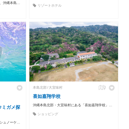
豊富なマリンスポーツメニューを持つ、沖縄本島有数の極上リゾート。
リゾートホテル
本島北部
大宜味村
喜如嘉翔学校
沖縄本島北部・大宜味村にある「喜如嘉翔学校」は、 かつて小学校として使われていた校舎を活用した複合施設です。 現在は、宿泊施設を中心に、カフェ、工藝店、本屋、体験プログラム、 イベントスペースなどが集まり、地域と旅人が出会う場として開かれています。
ウミガメ探
ショッピング
【ウミガメ遭遇率99.9％！】☆ビーチシュノーケリング ～ウミガメ探索ツアー～☆ ウミガメ探しの大冒険へ！水中撮影無料♪のプラン詳細