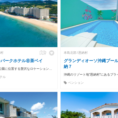
納村
本島北部
恩納村
ーパークホテル谷茶ベイ
グランディオーソ沖縄プー
納７
沖縄海岸国定公園に位置する贅沢なロケーション、白浜が800ｍ続く天然のビーチ。
テル
ペンション