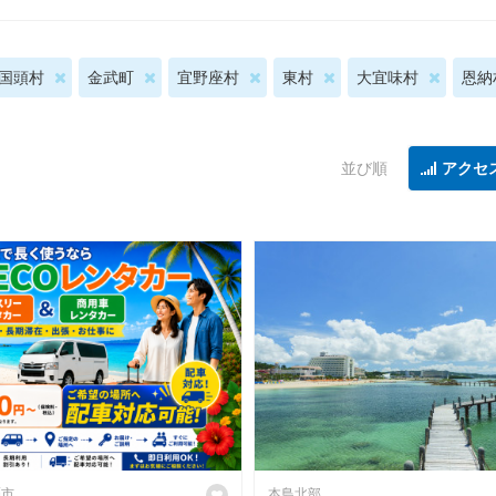
国頭村
金武町
宜野座村
東村
大宜味村
恩納
並び順
アクセ
覇市
本島北部