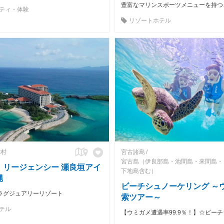
ティ・体験
リゾートホテル
納村
宮古諸島
宮古島（伊良部島・池間島・来間島・
 リージェンシー 瀬良垣アイ
下地島含む）
縄
ビーチシュノーケリング ～
ラグジュアリーリゾート
索ツアー～
テル