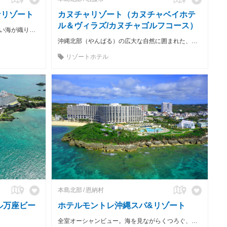
ナリゾート
カヌチャリゾート（カヌチャベイホテ
ル＆ヴィラズ/カヌチャゴルフコース）
心を研ぎ澄まされるような高い空と碧い海が織り成す極上の休日を贈ります
沖縄北部（やんばる）の広大な自然に囲まれた、訪れる人々それぞれの「心の楽園」
リゾートホテル
本島北部
恩納村
ル万座ビー
ホテルモントレ沖縄スパ&リゾート
全室オーシャンビュー。海を見ながらくつろぐ、リゾートならではの解放感！