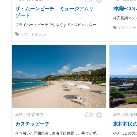
ザ・ムーンビーチ ミュージアムリ
沖縄ECO
ゾート
プライベートビーチで心ゆくまでトロピカルムードを満喫。
レンタカー
リゾートホテル
本島北部
名護市
本島北部
東
カヌチャビーチ
東村村民の
落ち着いた雰囲気漂う東海岸に位置し、手付かずの自然が残るビーチ。 オーシャンパークなどの遊具や、マリンアクティビティも充実しています。