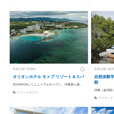
本島北部
本部町
本島北部
金
オリオンホテル モトブ リゾート＆スパ
自然体験
館
2024年4月にリニューアルオープン。沖縄美ら海水族館徒歩7分・エメラルドビーチ(海洋博公園)徒歩2分・備瀬のフクギ並木徒歩3分の立地にあるリゾートホテル。北部観光の拠点に最適です。
リゾートホテル
アクティビ