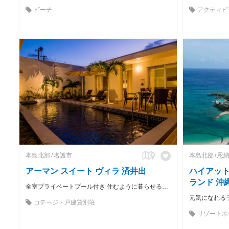
ビーチ
アクティビ
本島北部
名護市
本島北部
恩
アーマン スイート ヴィラ 済井出
ハイアット
ランド 沖
全室プライベートプール付き 住むように暮らせるヴィラタイプ型別荘
元気になれる
コテージ・戸建貸別荘
リゾートホ