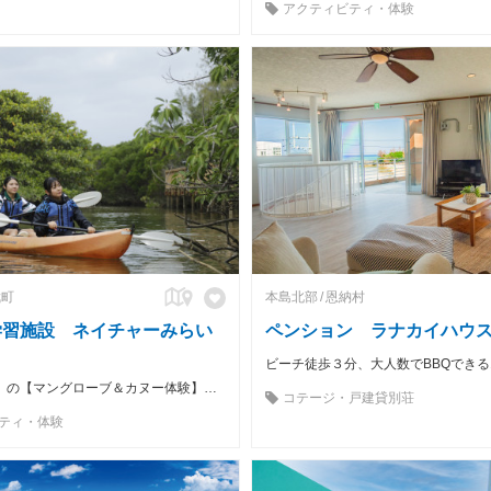
アクティビティ・体験
武町
本島北部
恩納村
学習施設 ネイチャーみらい
ペンション ラナカイハウ
沖縄（金武町）の【マングローブ＆カヌー体験】地元ガイドがご案内いたします！
コテージ・戸建貸別荘
ティ・体験