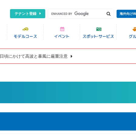
テナント登録
海外向けW
8日頃にかけて高波と暴風に厳重注意