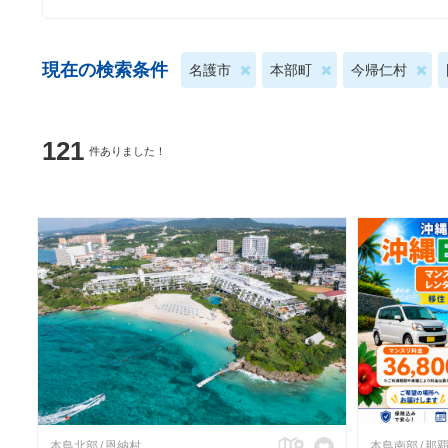
現在の検索条件
名護市
本部町
今帰仁村
121
件ありました！
本島北部
恩納村
本島南部
那