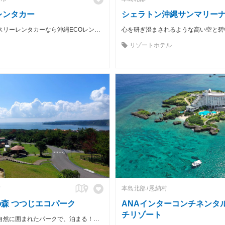
レンタカー
シェラトン沖縄サンマリー
格安長期マンスリーレンタカーなら沖縄ECOレンタカーへ♪ 軽自動車からミニバン、商用車までお手頃価格でご利用いただけます。配車サービスも行っておりますので、地元のお客様はもちろん、沖縄を訪れるご旅行の方や、お仕事の方へ快適な移動手段を提供致します。
リゾートホテル
村
本島北部
恩納村
森 つつじエコパーク
ANAインターコンチネンタ
チリゾート
やんばるの大自然に囲まれたパークで、泊まる！遊ぶ！学ぶ！