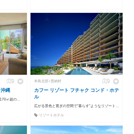
本島北部
恩納村
ス沖縄
カフー リゾート フチャク コンド・ホテ
ル
ビーチ徒歩３分、大人数でBBQできる170㎡超のオーシャンビュー 貸別荘
広がる景色と寛ぎの空間で”暮らす”ようなリゾートステイを。
リゾートホテル