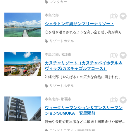
レンタカー
本島北部
シェラトン沖縄サンマリーナリゾート
心を研ぎ澄まされるような高い空と碧い海が織り成す極上の休日を贈ります
リゾートホテル
本島北部
名護市
カヌチャリゾート（カヌチャベイホテル＆
ヴィラズ/カヌチャゴルフコース）
沖縄北部（やんばる）の広大な自然に囲まれた、訪れる人々それぞれの「心の楽園」
リゾートホテル
本島南部
那覇市
ウィークリーマンション＆マンスリーマン
ションSUMUKA 安里駅前
観光や長期短期出張などに最適！国際通りや最寄りのゆいレール駅にも徒歩圏内と好立地ですよー！ 決めるならSUMUKA宜しくお願い致します(*^_^*)
コンドミニアム・中長期滞在