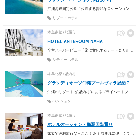
沖縄海岸国定公園に位置する贅沢なロケーション、白浜が800ｍ続く天然のビーチ。
リゾートホテル
本島南部
那覇市
HOTEL ANTEROOM NAHA
全室ハーバービュー「常に変化するアート＆カルチャーの今」を発信するホテル
シティーホテル
本島北部
恩納村
グランディオーソ沖縄プールヴィラ恩納７
沖縄のリゾート地"恩納村"にあるプライベートプール付きリゾートヴィラホテル。
ペンション
本島南部
那覇市
ホテルオーシャン・那覇国際通り
家族で沖縄旅行ならここ！ お子様連れに優しくて、朝食も人気のホテル