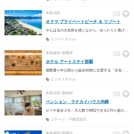
本島北部
オクマ プライベートビーチ ＆ リゾート
やんばるの大自然を感じながら、ゆったりと寛げる癒しの滞在
リゾートホテル
本島南部
那覇市
ホテル アートステイ那覇
国際通り中心部から徒歩30秒に位置する「文化・アートと寄り添う」がコンセプトのホテル 朝食は沖縄ならではの料理がビュッフェ形式で楽しめます
ビジネスホテル
本島北部
恩納村
ペンション ラナカイハウス沖縄
ビーチ徒歩３分、大人数でBBQできる170㎡超のオーシャンビュー 貸別荘
コテージ・戸建貸別荘
本島南部
那覇市