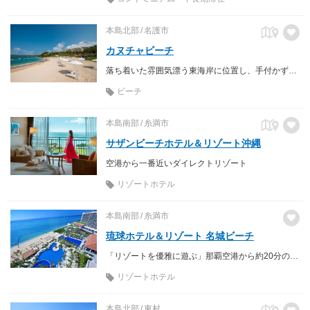
本島北部
名護市
カヌチャビーチ
落ち着いた雰囲気漂う東海岸に位置し、手付かずの自然が残るビーチ。 オーシャンパークなどの遊具や、マリンアクティビティも充実しています。
ビーチ
本島南部
糸満市
サザンビーチホテル＆リゾート沖縄
空港から一番近いダイレクトリゾート
リゾートホテル
本島南部
糸満市
琉球ホテル＆リゾート 名城ビーチ
「リゾートを優雅に遊ぶ」那覇空港から約20分のラグジュアリーリゾート
リゾートホテル
本島北部
東村