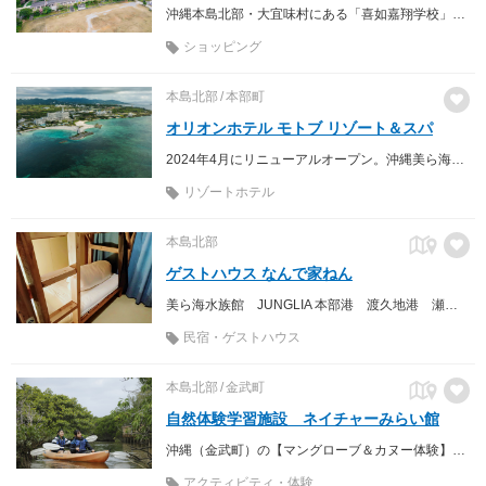
沖縄本島北部・大宜味村にある「喜如嘉翔学校」は、 かつて小学校として使われていた校舎を活用した複合施設です。 現在は、宿泊施設を中心に、カフェ、工藝店、本屋、体験プログラム、 イベントスペースなどが集まり、地域と旅人が出会う場として開かれています。
ショッピング
本島北部
本部町
オリオンホテル モトブ リゾート＆スパ
2024年4月にリニューアルオープン。沖縄美ら海水族館徒歩7分・エメラルドビーチ(海洋博公園)徒歩2分・備瀬のフクギ並木徒歩3分の立地にあるリゾートホテル。北部観光の拠点に最適です。
リゾートホテル
本島北部
ゲストハウス なんで家ねん
美ら海水族館 JUNGLIA 本部港 渡久地港 瀬底島 水納島 古宇利島 与論島 今帰仁城跡 など観光に大変便利な場所に宿はあります。一泊1800から
民宿・ゲストハウス
本島北部
金武町
自然体験学習施設 ネイチャーみらい館
沖縄（金武町）の【マングローブ＆カヌー体験】地元ガイドがご案内いたします！
アクティビティ・体験