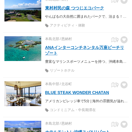
東村村民の森 つつじエコパーク
やんばるの大自然に囲まれたパークで、泊まる！遊ぶ！学ぶ！
アクティビティ・体験
本島北部
恩納村
ANAインターコンチネンタル万座ビーチリ
ゾート
豊富なマリンスポーツメニューを持つ、沖縄本島有数の極上リゾート。
リゾートホテル
本島中部
北谷町
BLUE STEAK WONDER CHATAN
アメリカンビレッジ車で5分 | 海外の雰囲気が溢れる北谷砂辺エリア 広さがあり快適・連泊でお得なスタイリッシュコンドミニアム
コンドミニアム・中長期滞在
本島北部
恩納村
ホテルモントレ沖縄スパ&リゾート