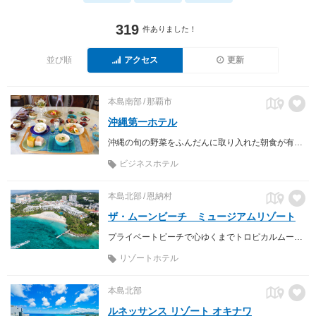
319
件ありました！
並び順
アクセス
更新
本島南部
那覇市
沖縄第一ホテル
沖縄の旬の野菜をふんだんに取り入れた朝食が有名な老舗ホテル
ビジネスホテル
本島北部
恩納村
ザ・ムーンビーチ ミュージアムリゾート
プライベートビーチで心ゆくまでトロピカルムードを満喫。
リゾートホテル
本島北部
ルネッサンス リゾート オキナワ