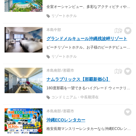
全室オーシャンビュー、多彩なアクティビティや充実の施設でゆったりとリゾートを楽しめるホテル。
リゾートホテル
本島中部
グランドメルキュール沖縄残波岬リゾート
ビーチリゾートホテル。お子様のビーチデビューに！！
リゾートホテル
本島南部
那覇市
ナムラプリックス【那覇新都心】
180度那覇を一望できるハイグレード ウィークリー＆マンスリーマンション ナムラプリックス【那覇新都心】
コンドミニアム・中長期滞在
本島南部
那覇市
沖縄ECOレンタカー
格安長期マンスリーレンタカーなら沖縄ECOレンタカーへ♪ 軽自動車からミニバン、商用車までお手頃価格でご利用いただけます。配車サービスも行っておりますので、地元のお客様はもちろん、沖縄を訪れるご旅行の方や、お仕事の方へ快適な移動手段を提供致します。