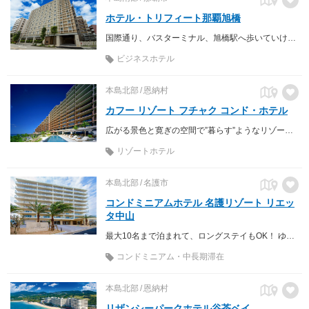
ホテル・トリフィート那覇旭橋
国際通り、バスターミナル、旭橋駅へ歩いていける。空港は車で15分
ビジネスホテル
本島北部
恩納村
カフー リゾート フチャク コンド・ホテル
広がる景色と寛ぎの空間で”暮らす”ようなリゾートステイを。
リゾートホテル
本島北部
名護市
コンドミニアムホテル 名護リゾート リエッ
タ中山
最大10名まで泊まれて、ロングステイもOK！ ゆったり・ゆっくり・名護ステイ
コンドミニアム・中長期滞在
本島北部
恩納村
リザンシーパークホテル谷茶ベイ