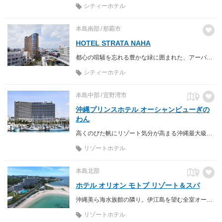
シティーホテル
本島南部
那覇市
HOTEL STRATA NAHA
都心の喧騒を忘れる豊かな緑に囲まれた、アーバンリゾート
シティーホテル
本島中部
宜野湾市
沖縄プリンスホテル オーシャンビューぎの
わん
高くのびた帆にリゾート気分が高まる沖縄最大級のヨットハーバー「宜野湾港マリーナ」を目の前に望むロケーション。 サンゴ礁が生息する美しい海に夕日が沈む時間から始まる、幻想的な“沖縄マジックアワー”が、ここでしか味わえない、記憶に残る体験をもたらします。
リゾートホテル
本島北部
ホテル オリオン モトブ リゾート＆スパ
沖縄美ら海水族館の隣り。伊江島を望む全室オーシャンビューのリゾートホテル
リゾートホテル