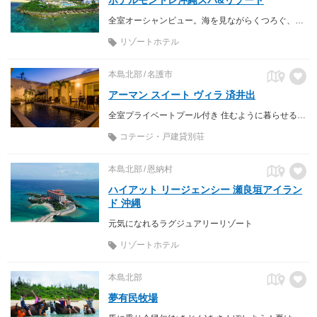
全室オーシャンビュー。海を見ながらくつろぐ、リゾートならではの解放感！
リゾートホテル
本島北部
名護市
アーマン スイート ヴィラ 済井出
全室プライベートプール付き 住むように暮らせるヴィラタイプ型別荘
コテージ・戸建貸別荘
本島北部
恩納村
ハイアット リージェンシー 瀬良垣アイラン
ド 沖縄
元気になれるラグジュアリーリゾート
リゾートホテル
本島北部
夢有民牧場