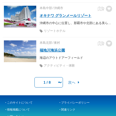
本島中部
沖縄市
オキナワ グランメールリゾート
沖縄市の中心に位置し、那覇市や北部にある美ら海水族館などへのアクセスが便利
リゾートホテル
本島北部
東村
福地川海浜公園
海辺のアウトドアーフィールド
アクティビティ・体験
次へ
このサイトについて
プライバシーポリシー
情報掲載について
関連リンク