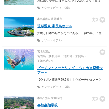
馬に乗り今帰仁(なきじん)をさんぽしよう！夏は馬で海に行き、海馬(うみうま)あそび！冬はお花見乗馬や村内トレッキングをしよう～♪宿泊もOK！
アクティビティ・体験
本島南部
豊見城市
琉球温泉 瀬長島ホテル
沖縄と日本の魅力がそこにある。「神の島」「歴史の島」、そして「恋の島」。 空と海に包まれる、やすらぎの時。琉球温泉 瀬長島ホテル
リゾートホテル
宮古諸島
宮古島（伊良部島・池間島・来間島・
下地島含む）
ビーチシュノーケリング ～ウミガメ探索ツ
アー～
【ウミガメ遭遇率99.9％！】☆ビーチシュノーケリング ～ウミガメ探索ツアー～☆ ウミガメ探しの大冒険へ！水中撮影無料♪のプラン詳細
アクティビティ・体験
本島北部
大宜味村
喜如嘉翔学校