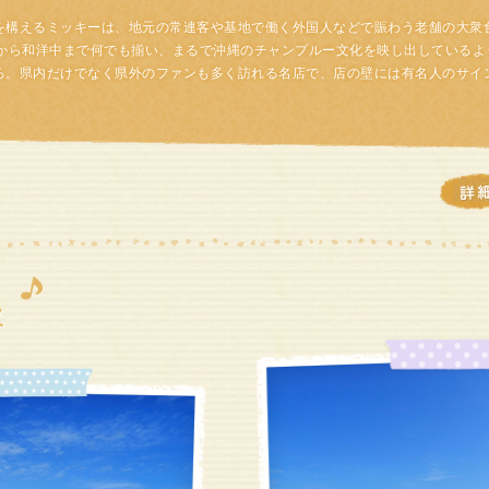
を構えるミッキーは、地元の常連客や基地で働く外国人などで賑わう老舗の大衆
理から和洋中まで何でも揃い、まるで沖縄のチャンプルー文化を映し出しているよ
ろ。県内だけでなく県外のファンも多く訪れる名店で、店の壁には有名人のサイ