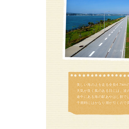
美しい海の上を走る全長4.7k
天気が良く風のある日には、波
途中にある海の駅あやはし館で
干潮時にはかなり潮が引くので