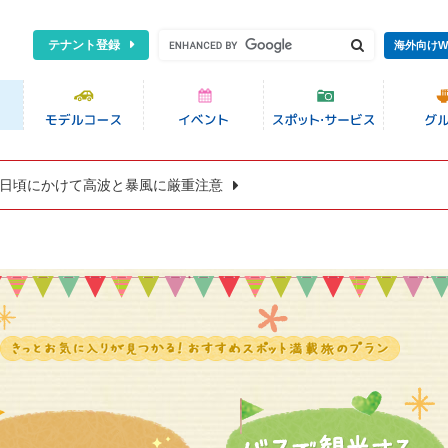
テナント登録
海外向けW
8日頃にかけて高波と暴風に厳重注意