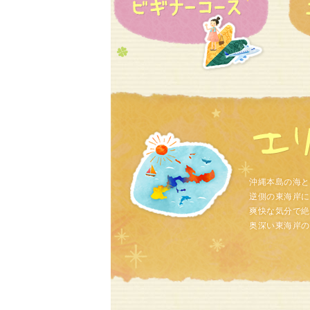
沖縄本島の海と
逆側の東海岸に
爽快な気分で絶
奥深い東海岸の