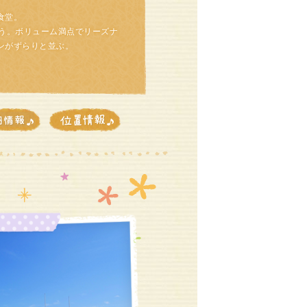
食堂。
う。ボリューム満点でリーズナ
ンがずらりと並ぶ。