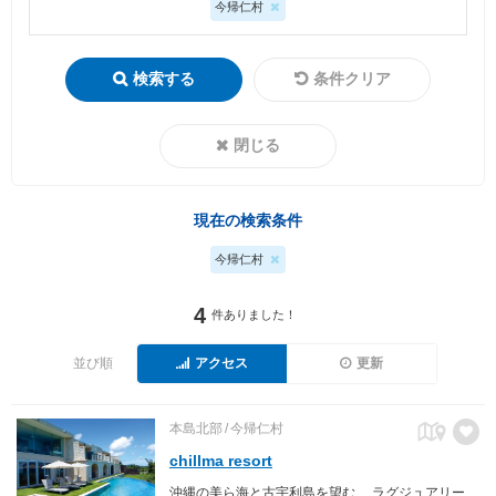
今帰仁村
検索する
条件クリア
閉じる
現在の検索条件
今帰仁村
4
件ありました！
並び順
アクセス
更新
本島北部
今帰仁村
chillma resort
沖縄の美ら海と古宇利島を望む、 ラグジュアリーリゾートホテルchillma。 碧い海、広く眩しい夏空、鮮緑につつまれた小さなリゾートホテルです。 オーシャンビューの客室とインフィニティプールから美ら海を眺める非日常を ごゆっくりとお楽しみください。