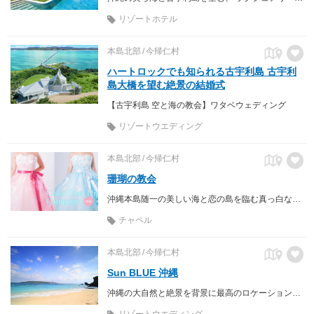
リゾートホテル
本島北部
今帰仁村
ハートロックでも知られる古宇利島 古宇利
島大橋を望む絶景の結婚式
【古宇利島 空と海の教会】ワタベウェディング
リゾートウエディング
本島北部
今帰仁村
珊瑚の教会
沖縄本島随一の美しい海と恋の島を臨む真っ白なチャペル【珊瑚の教会】
チャペル
本島北部
今帰仁村
Sun BLUE 沖縄
沖縄の大自然と絶景を背景に最高のロケーションフォトが叶う