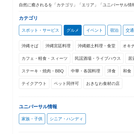
自然に癒されるを「カテゴリ」「エリア」「ユニバーサル情
カテゴリ
スポット・サービス
グルメ
イベント
宿泊
交通
沖縄そば
沖縄宮廷料理
沖縄郷土料理・食堂
オキ
カフェ・軽食・スィーツ
民謡酒場・ライブハウス
居
ステーキ・焼肉・BBQ
中華・各国料理
洋食
和食
テイクアウト
ペット同伴可
おきなわ食材の店
ユニバーサル情報
家族・子供
シニア・ハンディ