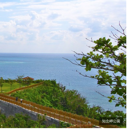
マングローブ
知念岬公園