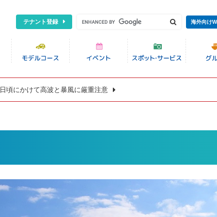
テナント登録
海外向けW
8日頃にかけて高波と暴風に厳重注意