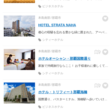
ビジネスホテル
本島南部
那覇市
HOTEL STRATA NAHA
都心の喧騒を忘れる豊かな緑に囲まれた、アーバンリゾート
シティーホテル
本島南部
那覇市
ホテルオーシャン・那覇国際通り
家族で沖縄旅行ならここ！ お子様連れに優しくて、朝食も人気のホテル
シティーホテル
本島南部
那覇市
ホテル・トリフィート那覇旭橋
国際通り、バスターミナル、旭橋駅へ歩いていける。空港は車で15分
ビジネスホテル