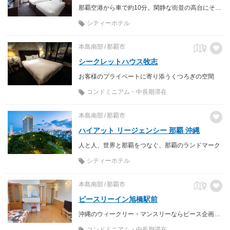
那覇空港から車で約10分。閑静な街並の高台にそびえる優雅な佇まいのホテルです。沖縄が誇る世界遺産「首里城公園」や「国際通り」、那覇唯一のビーチ「波の上ビーチ」へもアクセス抜群。ビジネスにも観光にも、満ち足りた時間をお約束いたします。
シティーホテル
本島南部
那覇市
シークレットハウス牧志
お客様のプライベートに寄り添うくつろぎの空間
コンドミニアム・中長期滞在
本島南部
那覇市
ハイアット リージェンシー 那覇 沖縄
人と人、世界と那覇をつなぐ、那覇のランドマーク
シティーホテル
本島南部
那覇市
ピースリーイン旭橋駅前
沖縄のウィークリー・マンスリーならピース企画へお任せを！ 設備付きでバック1つで即入居可能！
コンドミニアム・中長期滞在