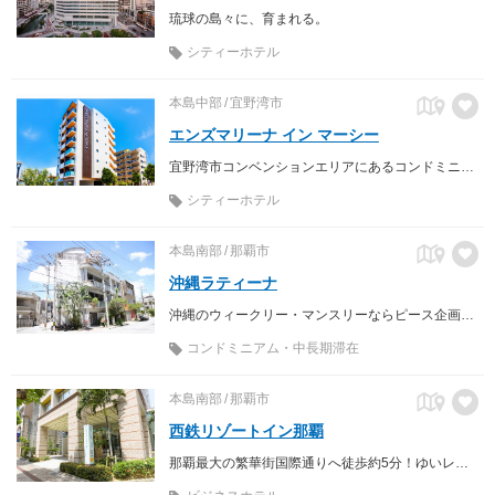
琉球の島々に、育まれる。
シティーホテル
本島中部
宜野湾市
エンズマリーナ イン マーシー
宜野湾市コンベンションエリアにあるコンドミニアムホテル！
シティーホテル
本島南部
那覇市
沖縄ラティーナ
沖縄のウィークリー・マンスリーならピース企画へお任せを！ 設備付きでバック1つで即入居可能！
コンドミニアム・中長期滞在
本島南部
那覇市
西鉄リゾートイン那覇
那覇最大の繁華街国際通りへ徒歩約5分！ゆいレール『県庁前』駅から3分♪