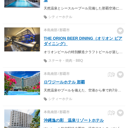
天然温泉とシースループール完備した那覇空港に最も近いアーバンリゾート
シティーホテル
本島南部
那覇市
THE ORION BEER DINING（オリオン ビア
ダイニング）
オリオンビールの特別醸造クラフトビールが楽しめるビアダイニング
ステーキ・焼肉・BBQ
本島南部
那覇市
ロワジールホテル 那覇
天然温泉やプールを備えた、空港から車で約7分のシティリゾートホテル
シティーホテル
本島南部
那覇市
沖縄逸の彩 温泉リゾートホテル