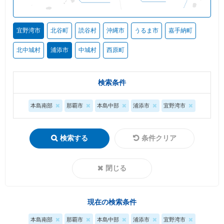
宜野湾市
北谷町
読谷村
沖縄市
うるま市
嘉手納町
北中城村
浦添市
中城村
西原町
検索条件
本島南部
那覇市
本島中部
浦添市
宜野湾市
検索する
条件クリア
閉じる
現在の検索条件
本島南部
那覇市
本島中部
浦添市
宜野湾市