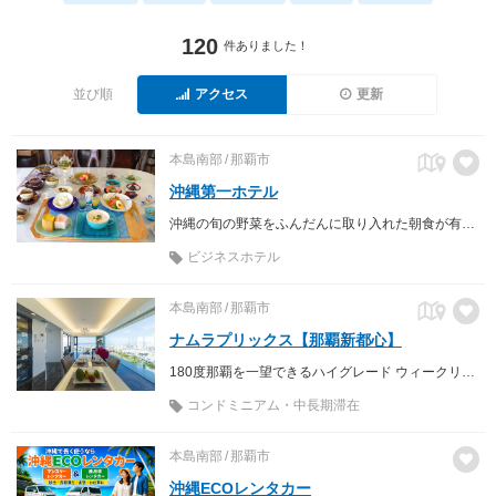
120
件ありました！
並び順
アクセス
更新
本島南部
那覇市
沖縄第一ホテル
沖縄の旬の野菜をふんだんに取り入れた朝食が有名な老舗ホテル
ビジネスホテル
本島南部
那覇市
ナムラプリックス【那覇新都心】
180度那覇を一望できるハイグレード ウィークリー＆マンスリーマンション ナムラプリックス【那覇新都心】
コンドミニアム・中長期滞在
本島南部
那覇市
沖縄ECOレンタカー