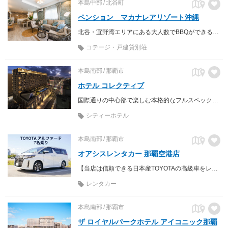
本島中部
北谷町
ペンション マカナレアリゾート沖縄
北谷・宜野湾エリアにある大人数でBBQができる海近くのペンション
コテージ・戸建貸別荘
本島南部
那覇市
ホテル コレクティブ
国際通りの中心部で楽しむ本格的なフルスペックシティホテル
シティーホテル
本島南部
那覇市
オアシスレンタカー 那覇空港店
【当店は信頼できる日本産TOYOTAの高級車をレンタルしております】
レンタカー
本島南部
那覇市
ザ ロイヤルパークホテル アイコニック那覇