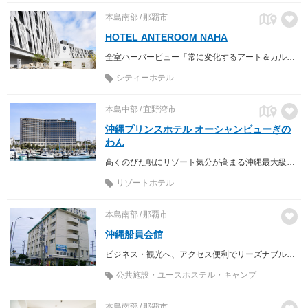
本島南部
那覇市
HOTEL ANTEROOM NAHA
全室ハーバービュー「常に変化するアート＆カルチャーの今」を発信するホテル
シティーホテル
本島中部
宜野湾市
沖縄プリンスホテル オーシャンビューぎの
わん
高くのびた帆にリゾート気分が高まる沖縄最大級のヨットハーバー「宜野湾港マリーナ」を目の前に望むロケーション。 サンゴ礁が生息する美しい海に夕日が沈む時間から始まる、幻想的な“沖縄マジックアワー”が、ここでしか味わえない、記憶に残る体験をもたらします。
リゾートホテル
本島南部
那覇市
沖縄船員会館
ビジネス・観光へ、アクセス便利でリーズナブルな宿泊施設。
公共施設・ユースホステル・キャンプ
本島南部
那覇市