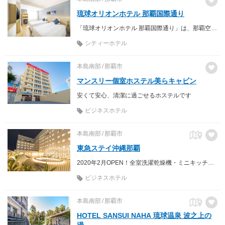
琉球オリオンホテル 那覇国際通り
「琉球オリオンホテル 那覇国際通り」は、那覇空港より車で約20分、沖縄都市モノレール（ゆいレール）「牧志駅」から徒歩3分、国際通り沿いに位置するホテルです。
シティーホテル
本島南部
那覇市
マンスリー個室ホステル美らキャビン
安くて安心、清潔に過ごせるホステルです
ビジネスホテル
本島南部
那覇市
東急ステイ沖縄那覇
2020年2月OPEN！全室洗濯乾燥機・ミニキッチン・電子レンジ・空気清浄機完備 那覇空港からゆいレールで4駅壷川駅から徒歩約3分！県庁前、国際通り、首里城までゆいレール1本で行くことができるのでビジネスにも観光にも便利
ビジネスホテル
本島南部
那覇市
HOTEL SANSUI NAHA 琉球温泉 波之上の
湯