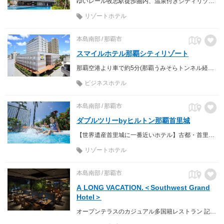
ゆいレール牧志駅徒歩圏内、温泉付きシティリゾートホテル
リゾートホテル
本島南部
那覇市
スマイルホテル那覇シティリゾート
那覇空港より車で約5分(那覇うみそらトンネル経由)、モノレ－ル『県庁前駅』より徒歩約10分とアクセス至便な好立地！
ビジネスホテル
本島南部
那覇市
ダブルツリーbyヒルトン那覇首里城
【世界遺産首里城に一番近いホテル】古都・首里の丘の上に立つ、観光の拠点にも絶好のロケーション
リゾートホテル
本島南部
那覇市
A LONG VACATION.＜Southwest Grand
Hotel＞
オープンテラスのカジュアル多国籍レストラン 記念日にもピッタリ 大切な人たちと素敵なお時間を