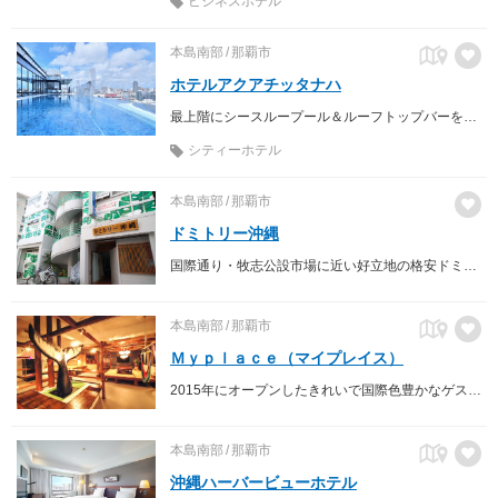
ビジネスホテル
本島南部
那覇市
ホテルアクアチッタナハ
最上階にシースループール＆ルーフトップバーを備えたシティリゾート。泊ふ頭ターミナル（とまりん）まで徒歩30秒で離島へのアクセスも抜群。
シティーホテル
本島南部
那覇市
ドミトリー沖縄
国際通り・牧志公設市場に近い好立地の格安ドミトリー。
本島南部
那覇市
Ｍｙｐｌａｃｅ（マイプレイス）
2015年にオープンしたきれいで国際色豊かなゲストハウスです。那覇泊港の高速船ターミナルから徒歩1分。
本島南部
那覇市
沖縄ハーバービューホテル