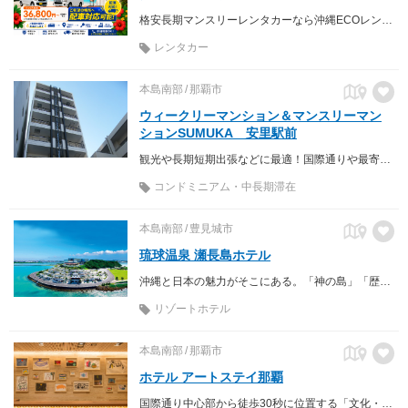
格安長期マンスリーレンタカーなら沖縄ECOレンタカーへ♪ 軽自動車からミニバン、商用車までお手頃価格でご利用いただけます。配車サービスも行っておりますので、地元のお客様はもちろん、沖縄を訪れるご旅行の方や、お仕事の方へ快適な移動手段を提供致します。
レンタカー
本島南部
那覇市
ウィークリーマンション＆マンスリーマン
ションSUMUKA 安里駅前
観光や長期短期出張などに最適！国際通りや最寄りのゆいレール駅にも徒歩圏内と好立地ですよー！ 決めるならSUMUKA宜しくお願い致します(*^_^*)
コンドミニアム・中長期滞在
本島南部
豊見城市
琉球温泉 瀬長島ホテル
沖縄と日本の魅力がそこにある。「神の島」「歴史の島」、そして「恋の島」。 空と海に包まれる、やすらぎの時。琉球温泉 瀬長島ホテル
リゾートホテル
本島南部
那覇市
ホテル アートステイ那覇
国際通り中心部から徒歩30秒に位置する「文化・アートと寄り添う」がコンセプトのホテル 朝食は沖縄ならではの料理がビュッフェ形式で楽しめます