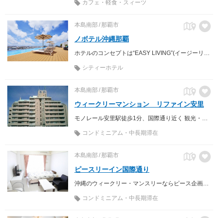
カフェ・軽食・スィーツ
本島南部
那覇市
ノボテル沖縄那覇
ホテルのコンセプトは“EASY LIVING”(イージーリビング)、スタイリッシュな空間で暮らすような寛ぎの時間を。
シティーホテル
本島南部
那覇市
ウィークリーマンション リファイン安里
モノレール安里駅徒歩1分、国際通り近く 観光・ビジネス等に最適！ 那覇での短・長期滞在は喜納住宅開発におまかせ。
コンドミニアム・中長期滞在
本島南部
那覇市
ピースリーイン国際通り
沖縄のウィークリー・マンスリーならピース企画へお任せを！ 設備付きでバック1つで即入居可能！
コンドミニアム・中長期滞在