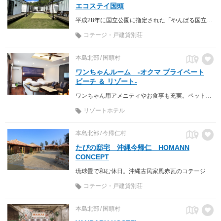
エコステイ国頭
平成28年に国立公園に指定された「やんばる国立公園」の大自然を感じられる沖縄県国頭村のグランピングハウス
コテージ・戸建貸別荘
本島北部
国頭村
ワンちゃんルーム -オクマ プライベート
ビーチ ＆ リゾート-
ワンちゃん用アメニティやお食事も充実。ペット（愛犬）と快適なリゾートを。
リゾートホテル
本島北部
今帰仁村
たびの邸宅 沖縄今帰仁 HOMANN
CONCEPT
琉球畳で和む休日。沖縄古民家風赤瓦のコテージ
コテージ・戸建貸別荘
本島北部
国頭村