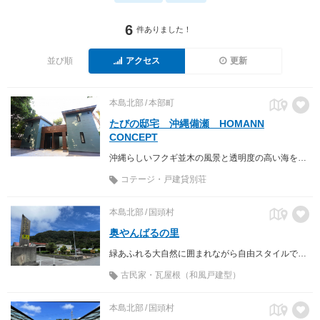
6
件ありました！
並び順
アクセス
更新
本島北部
本部町
たびの邸宅 沖縄備瀬 HOMANN
CONCEPT
沖縄らしいフクギ並木の風景と透明度の高い海を満喫
コテージ・戸建貸別荘
本島北部
国頭村
奥やんばるの里
緑あふれる大自然に囲まれながら自由スタイルで滞在
古民家・瓦屋根（和風戸建型）
本島北部
国頭村