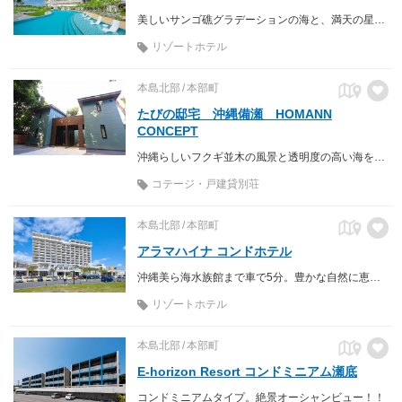
美しいサンゴ礁グラデーションの海と、満天の星空がパノラマに広がる瀬底島のリゾートホテル
リゾートホテル
本島北部
本部町
たびの邸宅 沖縄備瀬 HOMANN
CONCEPT
沖縄らしいフクギ並木の風景と透明度の高い海を満喫
コテージ・戸建貸別荘
本島北部
本部町
アラマハイナ コンドホテル
沖縄美ら海水族館まで車で5分。豊かな自然に恵まれた場所、沖縄北部に位置する「アラマハイナ コンドホテル」は開放感を愉しむリゾートホテルです。
リゾートホテル
本島北部
本部町
E-horizon Resort コンドミニアム瀬底
コンドミニアムタイプ。絶景オーシャンビュー！！