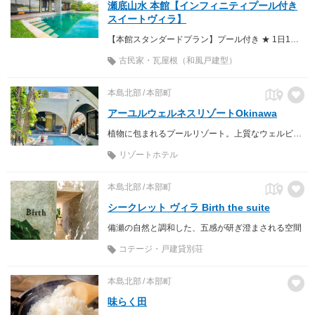
瀬底山水 本館【インフィニティプール付き
スイートヴィラ】
【本館スタンダードプラン】プール付き ★ 1日1組限定 ★ 8名様まで宿泊可 ★ お庭でBBQ OK
古民家・瓦屋根（和風戸建型）
本島北部
本部町
アーユルウェルネスリゾートOkinawa
植物に包まれるプールリゾート。上質なウェルビーイングをアーユルヴェーダを軸にして自分に目覚める場所。
リゾートホテル
本島北部
本部町
シークレット ヴィラ Birth the suite
備瀬の自然と調和した、五感が研ぎ澄まされる空間
コテージ・戸建貸別荘
本島北部
本部町
味らく田