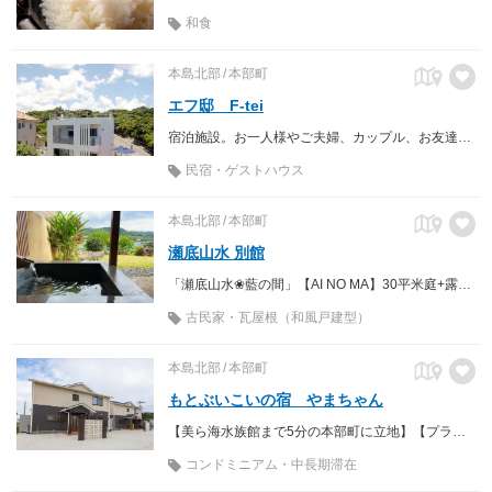
和食
本島北部
本部町
エフ邸 F-tei
宿泊施設。お一人様やご夫婦、カップル、お友達同士でと気楽に泊まっていただける宿泊者6名の小さな素泊まりの宿になります。
民宿・ゲストハウス
本島北部
本部町
瀬底山水 別館
「瀬底山水❀藍の間」【AI NO MA】30平米庭+露天風呂付き 「瀬底山水❀紅の間」【BENI NO MA】17平米庭+露天風呂付 「瀬底山水❀華の間」【HANA NO MA】オープンテラス+露天風呂
古民家・瓦屋根（和風戸建型）
本島北部
本部町
もとぶいこいの宿 やまちゃん
【美ら海水族館まで5分の本部町に立地】【プライベート感ある一棟貸し】【BBQ】
コンドミニアム・中長期滞在