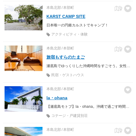
本島北部
本部町
KARST CAMP SITE
日本唯一の円錐カルストでキャンプ！
アクティビティ・体験
本島北部
本部町
旅宿もすらのたまご
瀬底島でゆっくりした沖縄時間をすごそう。女性1人旅やホテル派の方でも安心して泊まれるゲストハウスです。
民宿・ゲストハウス
本島北部
本部町
la・ohana
【瀬底島モトブ】la・ohana。沖縄で過ごす時間が特別になる場所。 「また来よう」「ここに戻ろう」瀬底はあなたのココロのふるさとに。
コテージ・戸建貸別荘
本島北部
本部町