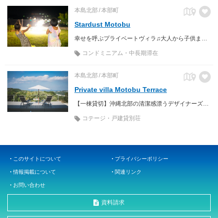
本島北部
本部町
Stardust Motobu
幸せを呼ぶプライベートヴィラ♫大人から子供まで全力で楽しめる空間を提供！！
コンドミニアム・中長期滞在
本島北部
本部町
Private villa Motobu Terrace
【一棟貸切】沖縄北部の清潔感漂うデザイナーズヴィラ！広大な絶景ラグジュアリーテラス付♡
コテージ・戸建貸別荘
このサイトについて
プライバシーポリシー
情報掲載について
関連リンク
お問い合わせ
資料請求