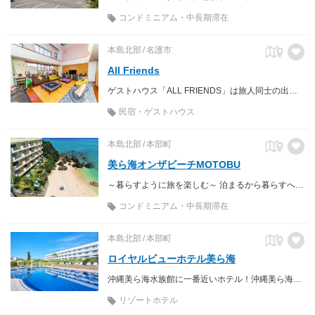
コンドミニアム・中長期滞在
本島北部
名護市
All Friends
ゲストハウス「ALL FRIENDS」は旅人同士の出会いを大切に、みんなが仲良く過ごせるゲストハウスを目指しています。
民宿・ゲストハウス
本島北部
本部町
美ら海オンザビーチMOTOBU
～暮らすように旅を楽しむ～ 泊まるから暮らすへコンドミニアムステイ
コンドミニアム・中長期滞在
本島北部
本部町
ロイヤルビューホテル美ら海
沖縄美ら海水族館に一番近いホテル！沖縄美ら海水族館やエメラルドビーチまで徒歩約5分、備瀬のフクギ並木まで徒歩約10分と絶好のロケーション。
リゾートホテル