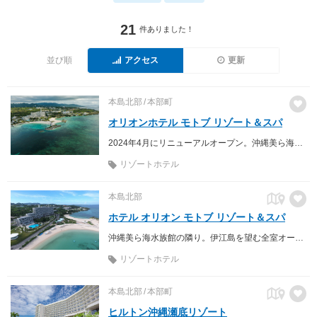
21
件ありました！
並び順
アクセス
更新
本島北部
本部町
オリオンホテル モトブ リゾート＆スパ
2024年4月にリニューアルオープン。沖縄美ら海水族館徒歩7分・エメラルドビーチ(海洋博公園)徒歩2分・備瀬のフクギ並木徒歩3分の立地にあるリゾートホテル。北部観光の拠点に最適です。
リゾートホテル
本島北部
ホテル オリオン モトブ リゾート＆スパ
沖縄美ら海水族館の隣り。伊江島を望む全室オーシャンビューのリゾートホテル
リゾートホテル
本島北部
本部町
ヒルトン沖縄瀬底リゾート