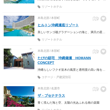
リゾートホテル
本島北部
本部町
ヒルトン沖縄瀬底リゾート
美しいサンゴ礁グラデーションの海と、満天の星空がパノラマに広がる瀬底島のリゾートホテル
リゾートホテル
本島北部
本部町
たびの邸宅 沖縄備瀬 HOMANN
CONCEPT
沖縄らしいフクギ並木の風景と透明度の高い海を満喫
コテージ・戸建貸別荘
本島北部
名護市
ザ・ブセナテラス
青く澄んだ海と空、太陽の光あふれる南の楽園