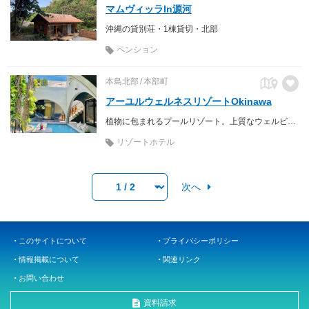
マムヴィッラIn源河
沖縄の貸別荘・1棟貸切・北部
ペンション
本島北部
本部町
アーユルウェルネスリゾートOkinawa
植物に包まれるプールリゾート。上質なウェルビーイングをアーユルヴェーダを軸にして自分に目覚める場所。
リゾートホテル
次へ
このサイトについて
プライバシーポリシー
情報掲載について
関連リンク
お問い合わせ
資料請求