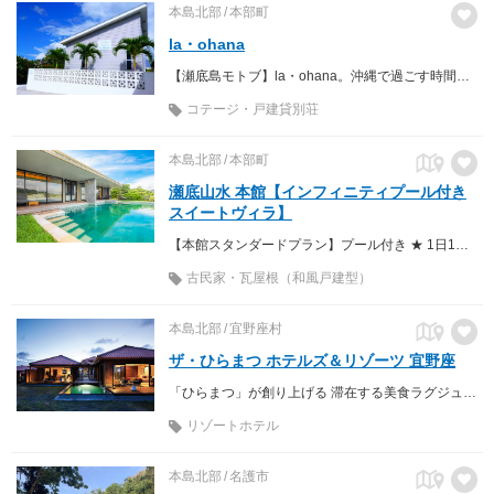
本島北部
本部町
la・ohana
【瀬底島モトブ】la・ohana。沖縄で過ごす時間が特別になる場所。 「また来よう」「ここに戻ろう」瀬底はあなたのココロのふるさとに。
コテージ・戸建貸別荘
本島北部
本部町
瀬底山水 本館【インフィニティプール付き
スイートヴィラ】
【本館スタンダードプラン】プール付き ★ 1日1組限定 ★ 8名様まで宿泊可 ★ お庭でBBQ OK
古民家・瓦屋根（和風戸建型）
本島北部
宜野座村
ザ・ひらまつ ホテルズ＆リゾーツ 宜野座
「ひらまつ」が創り上げる 滞在する美食ラグジュアリーリゾート
リゾートホテル
本島北部
名護市