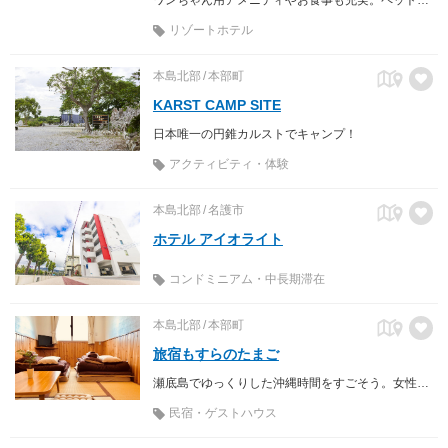
リゾートホテル
本島北部
本部町
KARST CAMP SITE
日本唯一の円錐カルストでキャンプ！
アクティビティ・体験
本島北部
名護市
ホテル アイオライト
コンドミニアム・中長期滞在
本島北部
本部町
旅宿もすらのたまご
瀬底島でゆっくりした沖縄時間をすごそう。女性1人旅やホテル派の方でも安心して泊まれるゲストハウスです。
民宿・ゲストハウス