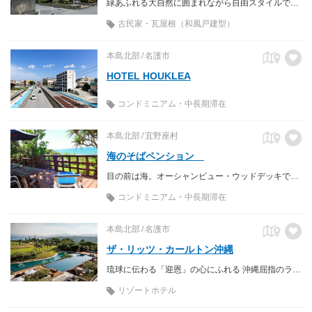
緑あふれる大自然に囲まれながら自由スタイルで滞在
古民家・瓦屋根（和風戸建型）
本島北部
名護市
HOTEL HOUKLEA
コンドミニアム・中長期滞在
本島北部
宜野座村
海のそばペンション
目の前は海。オーシャンビュー・ウッドデッキでBBQ！海や空の青さ、潮風に癒されます。 2LDK（85平米）の広々お部屋で自炊完備。
コンドミニアム・中長期滞在
本島北部
名護市
ザ・リッツ・カールトン沖縄
琉球に伝わる「迎恩」の心にふれる 沖縄屈指のラグジュアリーリゾート
リゾートホテル