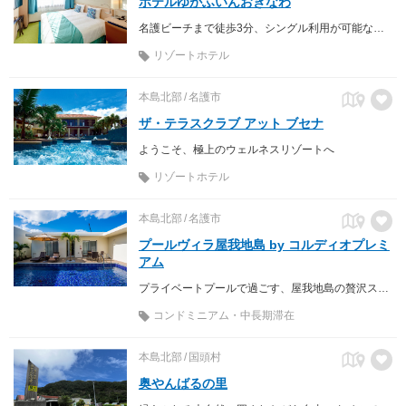
ホテルゆがふいんおきなわ
名護ビーチまで徒歩3分、シングル利用が可能なお部屋からダブルバルコニーの広々ツインルームまで、客室バリエーションが多彩に揃うシティーリゾートホテル。
リゾートホテル
本島北部
名護市
ザ・テラスクラブ アット ブセナ
ようこそ、極上のウェルネスリゾートへ
リゾートホテル
本島北部
名護市
プールヴィラ屋我地島 by コルディオプレミ
アム
プライベートプールで過ごす、屋我地島の贅沢ステイ
コンドミニアム・中長期滞在
本島北部
国頭村
奥やんばるの里