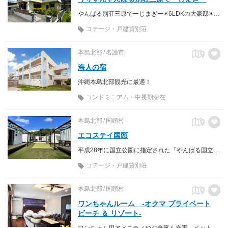
やんばる別荘三原でーじまぎー✶6LDKの大豪邸✶2022年オープンキャンペーン実施中✶
コテージ・戸建貸別荘
本島北部
名護市
海人の宿
沖縄本島北部観光に最適！
コンドミニアム・中長期滞在
本島北部
国頭村
エコステイ国頭
平成28年に国立公園に指定された「やんばる国立公園」の大自然を感じられる沖縄県国頭村のグランピングハウス
コテージ・戸建貸別荘
本島北部
国頭村
ワンちゃんルーム -オクマ プライベート
ビーチ ＆ リゾート-
ワンちゃん用アメニティやお食事も充実。ペット（愛犬）と快適なリゾートを。