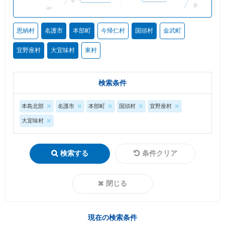
恩納村
名護市
本部町
今帰仁村
国頭村
金武町
宜野座村
大宜味村
東村
検索条件
本島北部
名護市
本部町
国頭村
宜野座村
大宜味村
検索する
条件クリア
閉じる
現在の検索条件