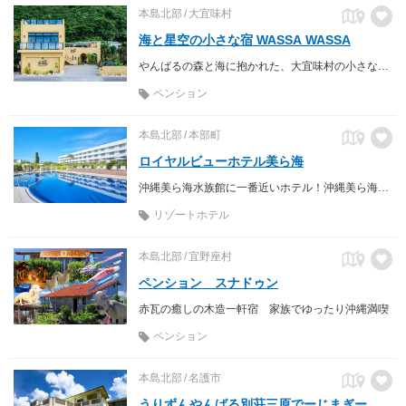
本島北部
大宜味村
海と星空の小さな宿 WASSA WASSA
やんばるの森と海に抱かれた、大宜味村の小さな宿。料理人夫婦が営む全3室の隠れ家で、辺土名漁港直送の魚介と沖縄県産野菜を使った本格ディナーをご堪能ください。
ペンション
本島北部
本部町
ロイヤルビューホテル美ら海
沖縄美ら海水族館に一番近いホテル！沖縄美ら海水族館やエメラルドビーチまで徒歩約5分、備瀬のフクギ並木まで徒歩約10分と絶好のロケーション。
リゾートホテル
本島北部
宜野座村
ペンション スナドゥン
赤瓦の癒しの木造一軒宿 家族でゆったり沖縄満喫
ペンション
本島北部
名護市
うりずんやんばる別荘三原でーじまぎー