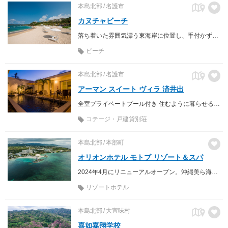
本島北部
名護市
カヌチャビーチ
落ち着いた雰囲気漂う東海岸に位置し、手付かずの自然が残るビーチ。 オーシャンパークなどの遊具や、マリンアクティビティも充実しています。
ビーチ
本島北部
名護市
アーマン スイート ヴィラ 済井出
全室プライベートプール付き 住むように暮らせるヴィラタイプ型別荘
コテージ・戸建貸別荘
本島北部
本部町
オリオンホテル モトブ リゾート＆スパ
2024年4月にリニューアルオープン。沖縄美ら海水族館徒歩7分・エメラルドビーチ(海洋博公園)徒歩2分・備瀬のフクギ並木徒歩3分の立地にあるリゾートホテル。北部観光の拠点に最適です。
リゾートホテル
本島北部
大宜味村
喜如嘉翔学校