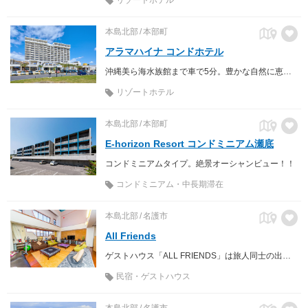
リゾートホテル
本島北部
本部町
アラマハイナ コンドホテル
沖縄美ら海水族館まで車で5分。豊かな自然に恵まれた場所、沖縄北部に位置する「アラマハイナ コンドホテル」は開放感を愉しむリゾートホテルです。
リゾートホテル
本島北部
本部町
E-horizon Resort コンドミニアム瀬底
コンドミニアムタイプ。絶景オーシャンビュー！！
コンドミニアム・中長期滞在
本島北部
名護市
All Friends
ゲストハウス「ALL FRIENDS」は旅人同士の出会いを大切に、みんなが仲良く過ごせるゲストハウスを目指しています。
民宿・ゲストハウス
本島北部
名護市