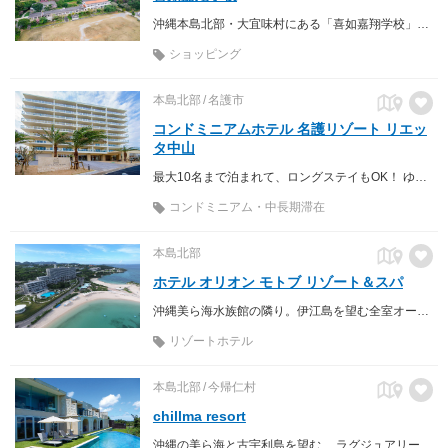
沖縄本島北部・大宜味村にある「喜如嘉翔学校」は、 かつて小学校として使われていた校舎を活用した複合施設です。 現在は、宿泊施設を中心に、カフェ、工藝店、本屋、体験プログラム、 イベントスペースなどが集まり、地域と旅人が出会う場として開かれています。
ショッピング
本島北部
名護市
コンドミニアムホテル 名護リゾート リエッ
タ中山
最大10名まで泊まれて、ロングステイもOK！ ゆったり・ゆっくり・名護ステイ
コンドミニアム・中長期滞在
本島北部
ホテル オリオン モトブ リゾート＆スパ
沖縄美ら海水族館の隣り。伊江島を望む全室オーシャンビューのリゾートホテル
リゾートホテル
本島北部
今帰仁村
chillma resort
沖縄の美ら海と古宇利島を望む、 ラグジュアリーリゾートホテルchillma。 碧い海、広く眩しい夏空、鮮緑につつまれた小さなリゾートホテルです。 オーシャンビューの客室とインフィニティプールから美ら海を眺める非日常を ごゆっくりとお楽しみください。