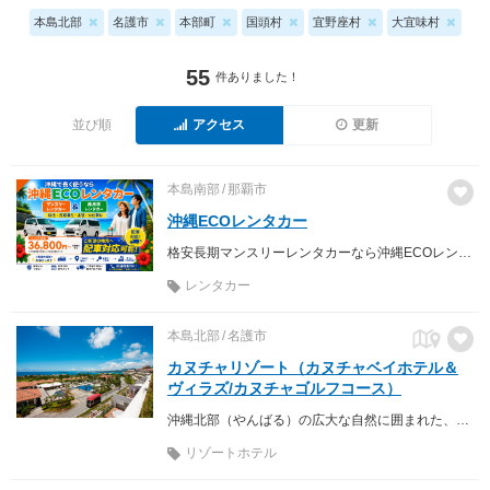
本島北部
名護市
本部町
国頭村
宜野座村
大宜味村
55
件ありました！
並び順
アクセス
更新
本島南部
那覇市
沖縄ECOレンタカー
格安長期マンスリーレンタカーなら沖縄ECOレンタカーへ♪ 軽自動車からミニバン、商用車までお手頃価格でご利用いただけます。配車サービスも行っておりますので、地元のお客様はもちろん、沖縄を訪れるご旅行の方や、お仕事の方へ快適な移動手段を提供致します。
レンタカー
本島北部
名護市
カヌチャリゾート（カヌチャベイホテル＆
ヴィラズ/カヌチャゴルフコース）
沖縄北部（やんばる）の広大な自然に囲まれた、訪れる人々それぞれの「心の楽園」
リゾートホテル