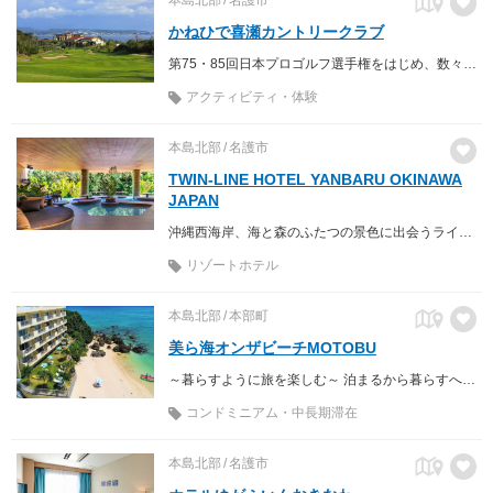
かねひで喜瀬カントリークラブ
第75・85回日本プロゴルフ選手権をはじめ、数々のトーナメント地に選ばれた本格的チャンピオンコース。
アクティビティ・体験
本島北部
名護市
TWIN-LINE HOTEL YANBARU OKINAWA
JAPAN
沖縄西海岸、海と森のふたつの景色に出会うライフスタイルホテル 2024年グランドオープン
リゾートホテル
本島北部
本部町
美ら海オンザビーチMOTOBU
～暮らすように旅を楽しむ～ 泊まるから暮らすへコンドミニアムステイ
コンドミニアム・中長期滞在
本島北部
名護市