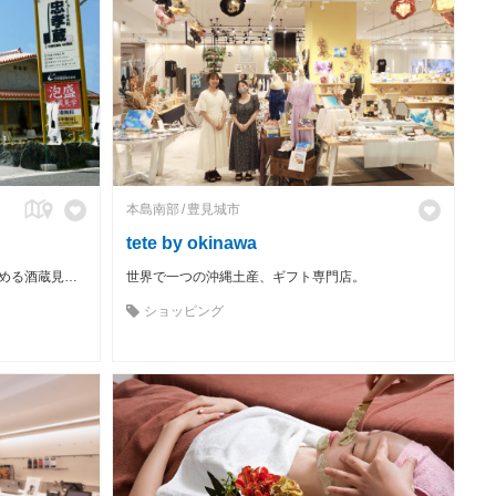
本島南部
豊見城市
tete by okinawa
泡盛初心者の方でもツウの方でも楽しめる酒蔵見学施設！！ 年中無休、試飲&見学無料、工場見学はスタッフが丁寧に案内します。地下貯蔵庫では最長20年間泡盛をお預かり出来ます。
世界で一つの沖縄土産、ギフト専門店。
ショッピング