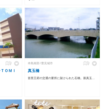
本島南部
豊見城市
ーＴＯＭＩ
真玉橋
首里王府の交通の要所に架けられた石橋。新真玉橋の開通で昔を偲ぶ。