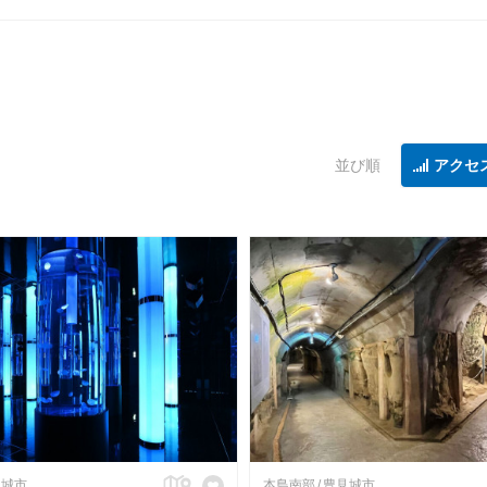
並び順
アクセ
見城市
本島南部
豊見城市