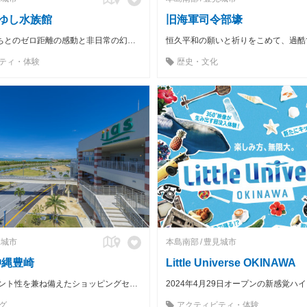
りゆし水族館
旧海軍司令部壕
「生きものたちとのゼロ距離の感動と非日常の幻想体験の提供」をコンセプトにした、最高の笑顔に出会える水族館。
ティ・体験
歴史・文化
見城市
本島南部
豊見城市
沖縄豊崎
Little Universe OKINAWA
エ ンタテイメント性を兼ね備えたショッピングセンター
グ
アクティビティ・体験