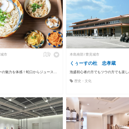
見城市
本島南部
豊見城市
くぅーすの杜 忠孝蔵
シークヮーサーの魅力を体感！蛇口からジュースが出る直売スポット
歴史・文化