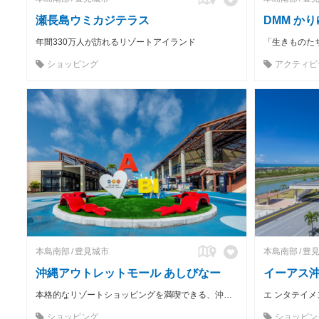
瀬長島ウミカジテラス
DMM か
年間330万人が訪れるリゾートアイランド
ショッピング
アクティビ
本島南部
豊見城市
本島南部
豊
沖縄アウトレットモール あしびなー
イーアス
本格的なリゾートショッピングを満喫できる、沖縄唯一のアウトレットモール
ショッピング
ショッピン