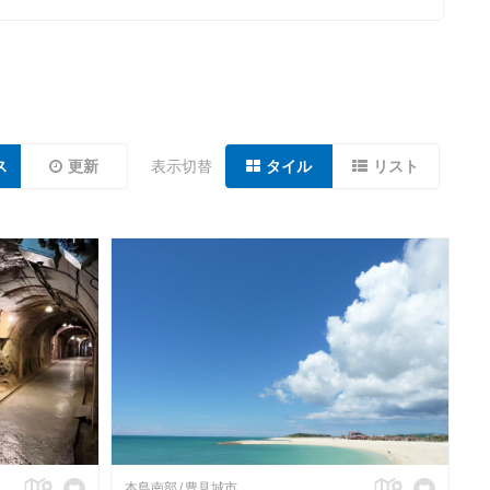
ス
更新
表示切替
タイル
リスト
本島南部
豊見城市