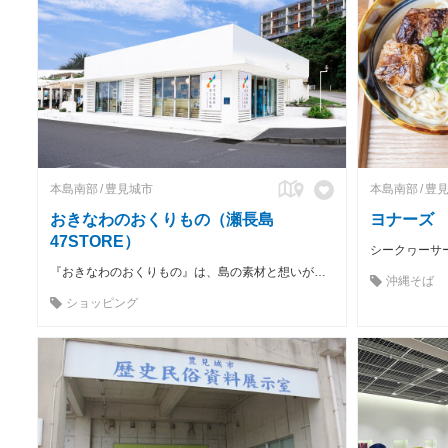
本島南部
豊見城市
本島南部
豊
おきなわのおくりもの（瀬長島
ヨナーズ
47STORE）
『おきなわのおくりもの』は、島の素材と想いが詰まったとっておきの"おくりもの"をお届けするセレクトショップです。
沖縄そば
ショッピング