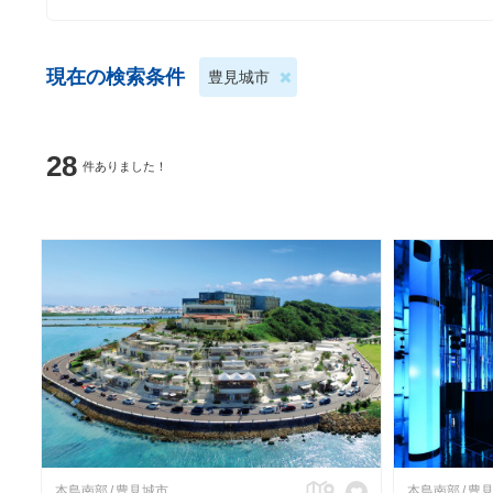
現在の検索条件
豊見城市
28
件ありました！
本島南部
豊見城市
本島南部
豊