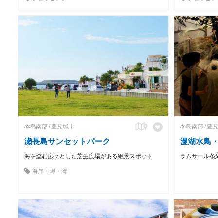
本島南部
豊見城市
本島南部
豊
瀬長島サンセットパーク
漫湖水鳥
海を臨む広々とした芝生広場がある絶景スポット
海岸・岬・湾