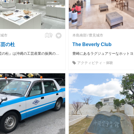
見城市
本島南部
豊見城市
工芸の杜
The Beverly Club
『おきなわ工芸の杜』は沖縄の工芸産業の振興のため、人と技術・情報の交流拠点となる施設です。 当施設には工芸品への理解を深め、未来へ繋げていくための３つの役割があります。
豊崎にあるラグジュアリーなホットヨ
アクティビティ・体験