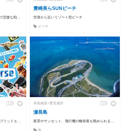
豊崎美らSUNビーチ
恒久平和の願いと祈りをこめて、過酷で悲惨な戦争を今に伝える
空港から近いリゾート型ビーチ
ビーチ
本島南部
豊見城市
瀬長島
2024年4月29日オープンの新感覚ハイブリッドエンタメ施設！ ミニチュア×AR×最新テクノロジーの無限大のアソビに出会える最新スポット。空港から車で約20分。
夜景やサンセット、飛行機の離発着を眺められるリゾートアイランド
島