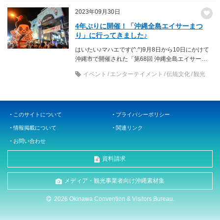
2023年09月30日
4年ぶりに開催！「沖縄全島エイサーまつ
り」に行ってきました♪
はいたい♪マハエです(^.^)9月8日から10日にかけて
沖縄市で開催された「第68回 沖縄全島エイサーま
つり」に行ってきました！今年は4年ぶ...
イベント
エンターテイメント
伝統文化
観光
このサイトについて
プライバシーポリシー
情報掲載について
関連リンク
お問い合わせ
資料請求
メディア・観光事業者向け沖縄素材集
2026 Okinawa Convention & Visitors Bureau.