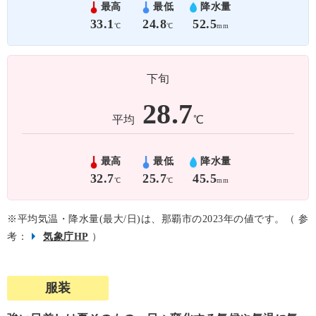
最高
最低
降水量
33.1
24.8
52.5
℃
℃
mm
下旬
28.7
平均
℃
最高
最低
降水量
32.7
25.7
45.5
℃
℃
mm
※平均気温・降水量(最大/日)は、那覇市の2023年の値です。（ 参
考：
気象庁HP
）
服装