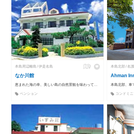
本島周辺離島
伊是名島
本島北部
名
なか川館
Ahman Inn
恵まれた海の幸、美しい島の自然景観を味わってもらえるおもてなしを心がけています。
ペンション
コンドミニ