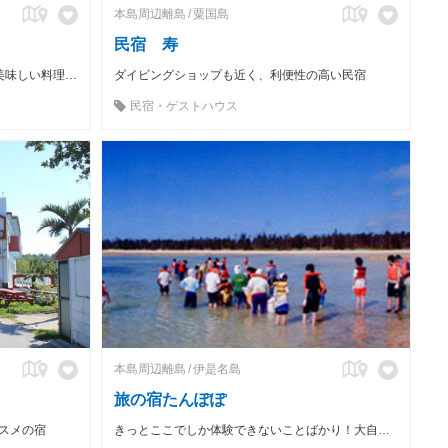
本島周辺離島
粟国島
民宿 寿
港から徒歩約2分。アクセスの良さと美味しい料理が人気の秘密
ダイビングショップも近く、利便性の高い民宿
民宿・ゲストハウス
本島周辺離島
伊是名島
旅の宿たんぽぽ
スメの宿
きっとここでしか体験できないことばかり！大自然のきらめきをぜひ肌で感じてください。