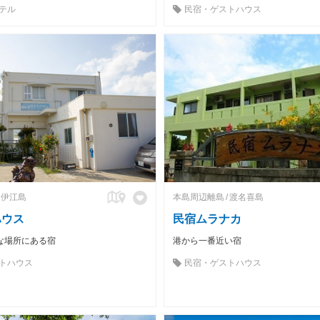
テル
民宿・ゲストハウス
伊江島
本島周辺離島
渡名喜島
ハウス
民宿ムラナカ
な場所にある宿
港から一番近い宿
トハウス
民宿・ゲストハウス