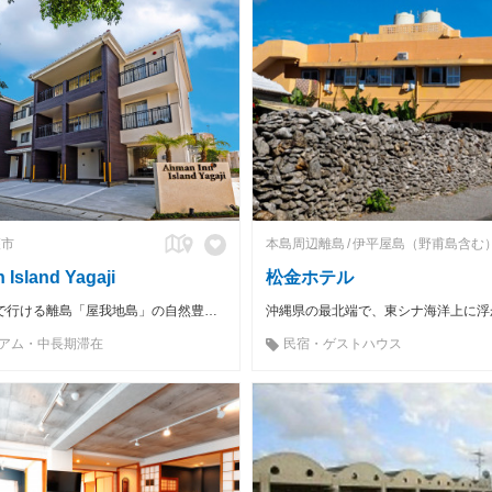
護市
本島周辺離島
伊平屋島（野甫島含む
 Island Yagaji
松金ホテル
本島北部、車で行ける離島「屋我地島」の自然豊かな場所に建つコンドミニアム
アム・中長期滞在
民宿・ゲストハウス