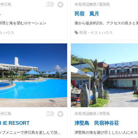
伊江島
本島周辺離島
粟国島
み
民宿 風月
料理と海を望むロケーション
トハウス
民宿・ゲストハウス
伊江島
本島周辺離島
津堅島
 iE RESORT
津堅島 民宿神谷荘
多彩なアクティブメニューで伊江島を楽しんで頂けます！
津堅島の海を遊び尽くしたい人にオス