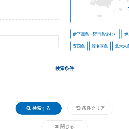
伊平屋島（野甫島含む）
伊
粟国島
渡名喜島
北大東
検索条件
検索する
条件クリア
閉じる