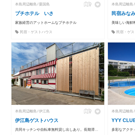
本島周辺離島
粟国島
本島周辺離島
プチホテル いさ
民宿みな
家族経営のアットホームなプチホテル
美味しい海鮮
民宿・ゲストハウス
民宿・ゲス
本島周辺離島
伊江島
本島周辺離島
伊江島ゲストハウス
YYY CLUB
共同キッチンや自転車無料貸し出しあり。長期滞在も可能な全室個室のゲストハウス。