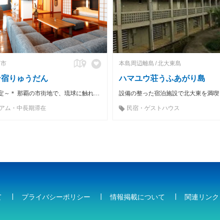
覇市
本島周辺離島
北大東島
ン宿りゅうだん
ハマユウ荘うふあがり島
＊〜1日1組限定～＊ 那覇の市街地で、琉球に触れる。
設備の整った宿泊施設で北大東を満喫
アム・中長期滞在
民宿・ゲストハウス
て
プライバシーポリシー
情報掲載について
関連リンク