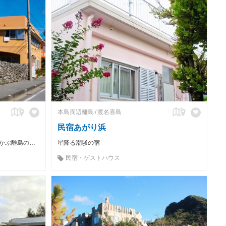
）
本島周辺離島
渡名喜島
民宿あがり浜
沖縄県の最北端で、東シナ海洋上に浮かぶ離島の宿です。
星降る潮騒の宿
民宿・ゲストハウス