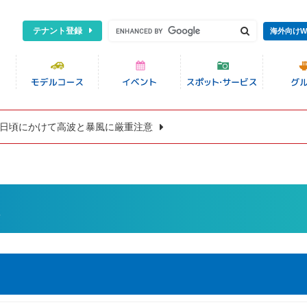
テナント登録
海外向けW
8日頃にかけて高波と暴風に厳重注意