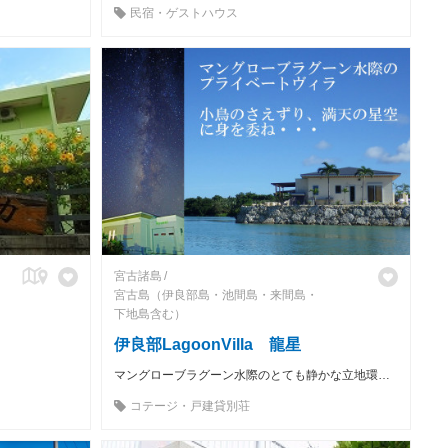
民宿・ゲストハウス
宮古諸島
宮古島（伊良部島・池間島・来間島・
下地島含む）
伊良部LagoonVilla 龍星
マングローブラグーン水際のとても静かな立地環境のプライベートヴィラ 1棟貸しの宿泊施設のため気兼ねなく、小鳥のさえずり、満天の星に身を委ね、ゆったりとお過ごしいただけます。
コテージ・戸建貸別荘