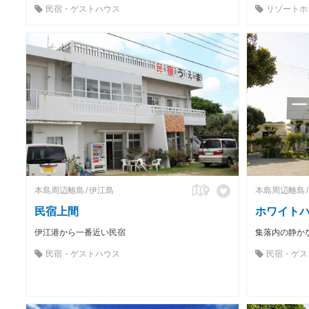
民宿・ゲストハウス
リゾートホ
本島周辺離島
伊江島
本島周辺離島
民宿上間
ホワイト
伊江港から一番近い民宿
集落内の静か
民宿・ゲストハウス
民宿・ゲス