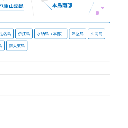
是名島
伊江島
水納島（本部）
津堅島
久高島
島
南大東島