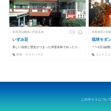
本島周辺離島
伊是名島
本島南部
那
いずみ荘
琉球モダ
美しい自然と歴史がつまった伊是名島でゆったりとした時間を過ごしてみませんか。
民宿・ゲストハウス
コンドミニ
このサイトについ