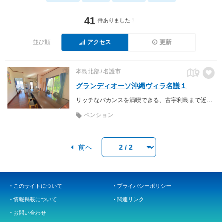
41
件ありました！
並び順
アクセス
更新
本島北部
名護市
グランディオーソ沖縄ヴィラ名護１
リッチなバカンスを満喫できる、古宇利島まで近い名護の５LDKリゾートヴィラ！ 広々した内装でゆったりくつろげて、周辺には美味しいグルメがたくさん！ BBQグリルコンロの無料貸出ありです。
ペンション
前へ
このサイトについて
プライバシーポリシー
情報掲載について
関連リンク
お問い合わせ