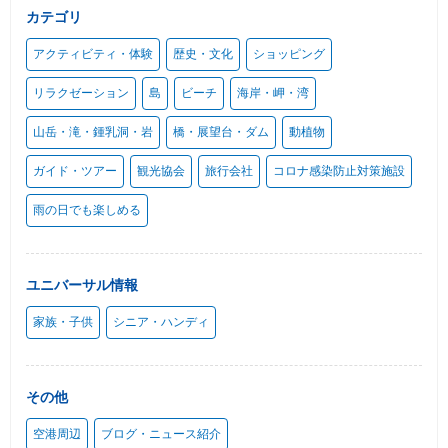
カテゴリ
アクティビティ・体験
歴史・文化
ショッピング
リラクゼーション
島
ビーチ
海岸・岬・湾
山岳・滝・鍾乳洞・岩
橋・展望台・ダム
動植物
ガイド・ツアー
観光協会
旅行会社
コロナ感染防止対策施設
雨の日でも楽しめる
ユニバーサル情報
家族・子供
シニア・ハンディ
その他
空港周辺
ブログ・ニュース紹介