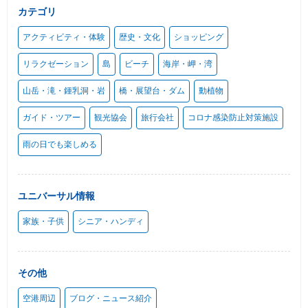
カテゴリ
アクティビティ・体験
歴史・文化
ショッピング
リラクゼーション
島
ビーチ
海岸・岬・湾
山岳・滝・鍾乳洞・岩
橋・展望台・ダム
動植物
ガイド・ツアー
観光協会
旅行会社
コロナ感染防止対策施設
雨の日でも楽しめる
ユニバーサル情報
家族・子供
シニア・ハンディ
その他
空港周辺
ブログ・ニュース紹介