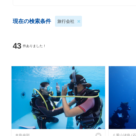
現在の検索条件
旅行会社
43
件ありました！
本島南部
八重山諸島