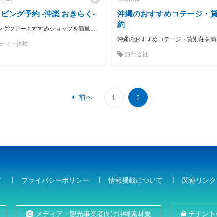
ビング予約 -沖楽 おきらく-
沖縄のおすすめコテージ・
約
石垣島ダイビングツアーおすすめショップを簡単に比較・予約 ！
ティ・体験
旅行会社
前へ
1
2
て
プライバシーポリシー
情報掲載について
関連リンク
メディア・観光事業者向け沖縄素材集
テナント