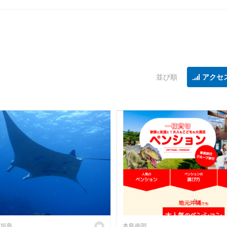
並び順
アクセ
石垣島
本島南部