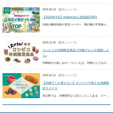
2026.05.15
[観光ニュース]
【2026年4月】Instagram人気投稿TOP3
沖縄の離島情報や首里バーガー、飛行機の手荷物ルール変更など、2026年4月にInstagramで反応が良かった投稿TOP3を紹介。沖縄旅行の計画や情報収集に役立つ内容をまとめ...
2025.11.30
[観光ニュース]
コンビニの沖縄限定商品で沖縄グルメを堪能しよ
う♪
沖縄旅行の楽しみの一つといえば、沖縄ならではのグルメ！沖縄のコンビニには、沖縄そばやゴーヤーチャンプルーなど沖縄のグルメが数多く販売されています。そこで今回は、県内のコンビニ...
2025.02.11
[観光ニュース]
【沖縄でしか買えない】スーパーで買える沖縄限
定スイーツ
本記事では、沖縄県民なら目にしたことある、スーパーで買える、沖縄の伝統菓子についてご紹介！ 沖縄でしか買えないスイーツや、期間限定スイーツを紹介しているので、お土産はもちろん...