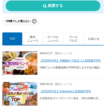
検索する
#沖縄でしか買えない
観光
ローカル
マハエ
TOP
お知らせ
ニュース
ニュース
ブログ
2026.07.27
[観光ニュース]
【2026年6月】沖縄旅行で役立つ人気情報TOP3
沖縄グルメの基礎知識や平和学習におすすめの施設、港川外人住宅街の人気カフェなど、2026年6月にInstagramで反応が良かった投稿TOP3を紹介。初めての沖縄旅行に役立つ...
2026.06.19
[観光ニュース]
【2026年5月】Instagram人気投稿TOP3
久米島完全ガイドやシーサー焼き、5月の沖縄の天気・服装情報など、2026年5月に反応が良かった投稿TOP3を紹介。沖縄旅行の計画や情報収集に役立つ内容をまとめました。 沖縄旅...