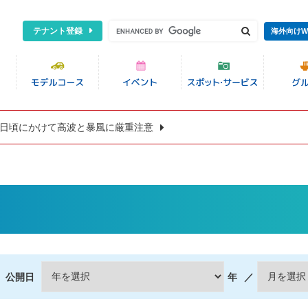
テナント登録
海外向けW
8日頃にかけて高波と暴風に厳重注意
公開日
年
／