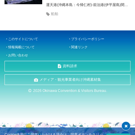
運天港(沖縄本島：今帰仁村)-前泊港(伊平屋島)間を運航 ／ 所要時間 約1時間20分
船舶
このサイトについて
プライバシーポリシー
情報掲載について
関連リンク
お問い合わせ
資料請求
メディア・観光事業者向け沖縄素材集
2026 Okinawa Convention & Visitors Bureau.
Cookie使用にご同意いただける場合は、同意ボタンをクリッ