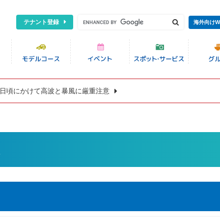
テナント登録
海外向けW
8日頃にかけて高波と暴風に厳重注意