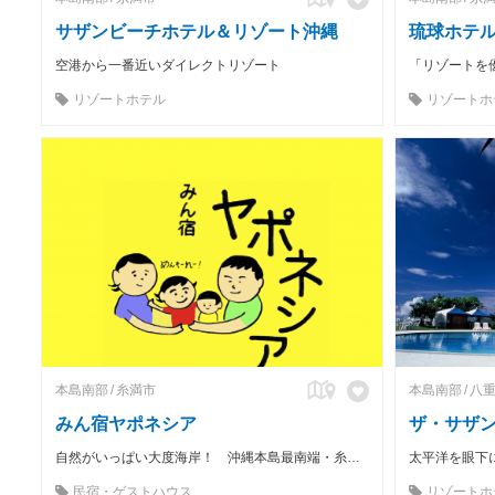
サザンビーチホテル＆リゾート沖縄
琉球ホテル
空港から一番近いダイレクトリゾート
リゾートホテル
リゾートホ
本島南部
糸満市
本島南部
八
みん宿ヤポネシア
ザ・サザ
自然がいっぱい大度海岸！ 沖縄本島最南端・糸満市、手づくり沖縄料理で家庭的なおもてなし、子連れ歓迎の宿
民宿・ゲストハウス
リゾートホ