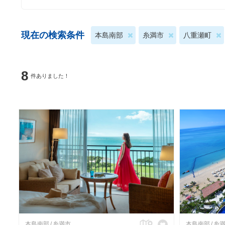
現在の検索条件
本島南部
糸満市
八重瀬町
8
件ありました！
本島南部
糸満市
本島南部
糸