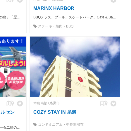
MARINX HARBOR
沖縄と日本の魅力がそこにある。「神の島」「歴史の島」、そして「恋の島」。 空と海に包まれる、やすらぎの時。琉球温泉 瀬長島ホテル
BBQテラス、プール、スケートパーク、Cafe & Bar、ヘアサロン、宿泊エリアを併設した 大人も子供も楽しめる最高な空間。
ステーキ・焼肉・BBQ
本島南部
糸満市
タルセン
COZY STAY IN 糸満
コンドミニアム・中長期滞在
ホテル予約の必要なし！交通と宿泊、一石二鳥の優れもの！キャンピングカーで沖縄を丸ごと満喫♪