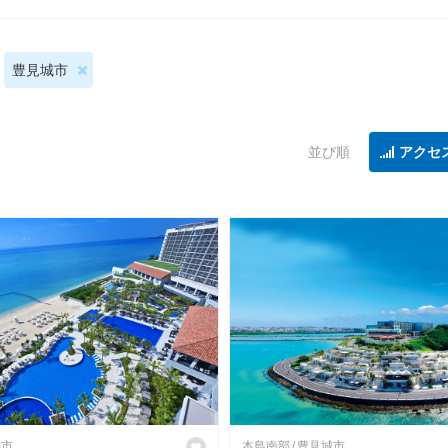
豊見城市
並び順
アクセ
満市
本島南部
豊見城市