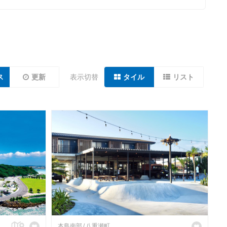
ス
更新
表示切替
タイル
リスト
本島南部
八重瀬町