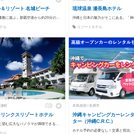
＆リゾート 名城ビーチ
琉球温泉 瀬長島ホテル
「リゾートを優雅に遊ぶ」那覇空港から約20分のラグジュアリーリゾート
テル
リゾートホテル
重瀬町
本島南部
糸満市
ンリンクスリゾートホテル
沖縄キャンピングカーレン
ター（沖縄C.R.C.）
太平洋を眼下に望む広大なパノラマが満喫できるゴルフリゾートホテル
テル