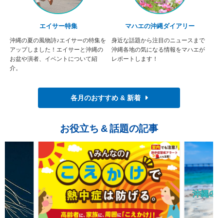
エイサー特集
マハエの沖縄ダイアリー
沖縄の夏の風物詩♪エイサーの特集を
身近な話題から注目のニュースまで
アップしました！エイサーと沖縄の
沖縄各地の気になる情報をマハエが
お盆や演者、イベントについて紹
レポートします！
介。
各月のおすすめ & 新着
お役立ち
&
話題の記事