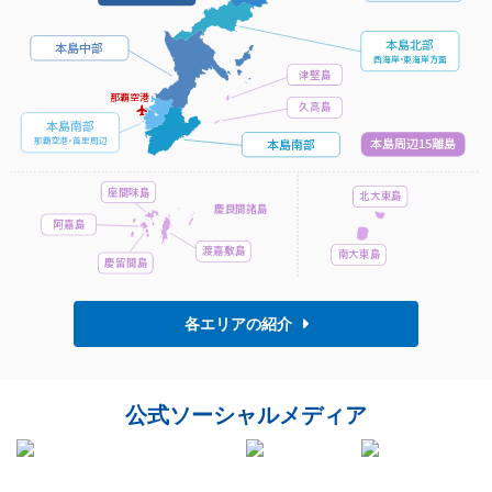
本島北部
本島中部
西海
岸・
東海岸方面
津堅島
那覇空港
久高島
本島南部
本島周辺15離島
那覇空
港・
首里周辺
本島南部
座間味島
北大東島
慶良間諸島
阿嘉島
渡嘉敷島
南大東島
慶留間島
各エリアの紹介
公式ソーシャル
メディア