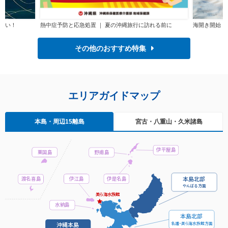
さい！
熱中症予防と応急処置 ｜ 夏の沖縄旅行に訪れる前に
海開き開始！
その他のおすすめ特集
エリア
ガイドマップ
本島
・周辺15離島
宮古
・八重山
・久米諸島
伊平屋島
粟国島
野甫島
本島北部
伊江島
伊是名島
渡名喜島
や
ん
ば
る
方面
美
ら
海水族館
水納島
本島北部
名
護・
美
ら
海水族館方面
沖縄本島