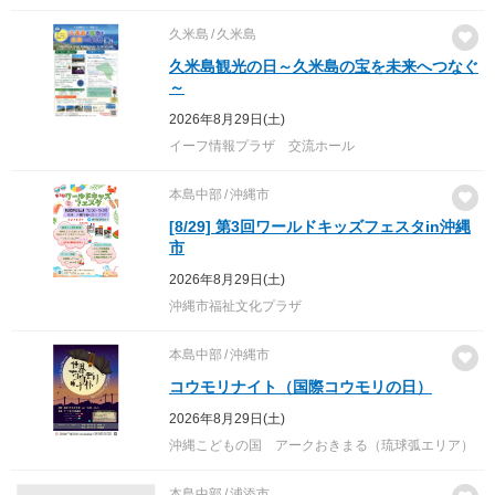
久米島
久米島
久米島観光の日～久米島の宝を未来へつなぐ
～
2026年8月29日(土)
イーフ情報プラザ 交流ホール
本島中部
沖縄市
[8/29] 第3回ワールドキッズフェスタin沖縄
市
2026年8月29日(土)
沖縄市福祉文化プラザ
本島中部
沖縄市
コウモリナイト（国際コウモリの日）
2026年8月29日(土)
沖縄こどもの国 アークおきまる（琉球弧エリア）
本島中部
浦添市