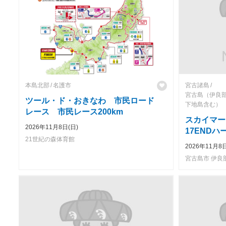
本島北部
名護市
宮古諸島
宮古島（伊良
ツール・ド・おきなわ 市民ロード
下地島含む）
レース 市民レース200km
スカイマーク
2026年11月8日(日)
17END
21世紀の森体育館
2026年11月8日
宮古島市 伊良