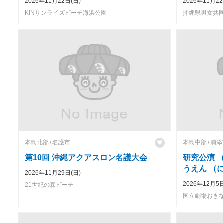
2026年11月22日(日)
2026年11月22
KINサンライズビーチ海浜公園
沖縄県男女共同
本島北部
名護市
本島中部
浦添
第10回 沖縄アクアスロン名護大会
研究公演 
うえん （
2026年11月29日(日)
2026年12月5日
21世紀の森ビーチ
国立劇場おき