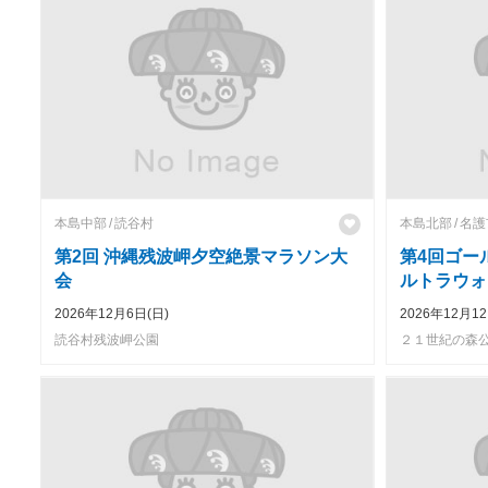
本島中部
読谷村
本島北部
名護
第2回 沖縄残波岬夕空絶景マラソン大
第4回ゴー
会
ルトラウォ
2026年12月6日(日)
2026年12月1
読谷村残波岬公園