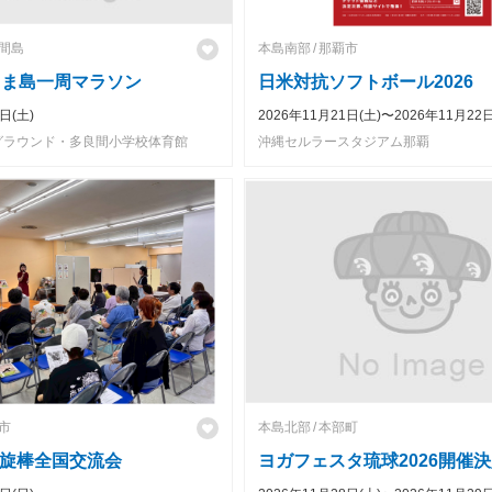
間島
本島南部
那覇市
らま島一周マラソン
日米対抗ソフトボール2026
日(土)
2026年11月21日(土)〜2026年11月22日
グラウンド・多良間小学校体育館
沖縄セルラースタジアム那覇
市
本島北部
本部町
旋棒全国交流会
ヨガフェスタ琉球2026開催決定