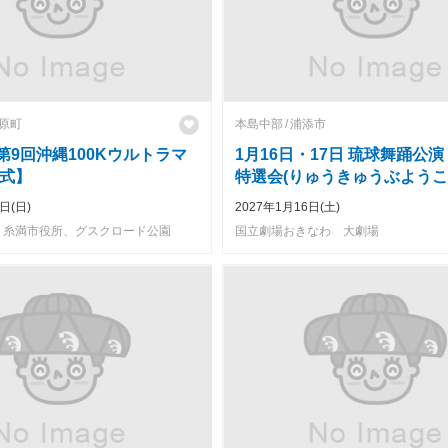
原町
本島中部
浦添市
 第9回沖縄100Kウルトラマ
1月16日・17日 琉球舞踊公演
式】
特選会(りゅうきゅうぶよう
りゅうきゅうぶようとくせん
日(日)
2027年1月16日(土)
2027/01/16 (土)
、糸満市役所、グスクロード公園
国立劇場おきなわ 大劇場