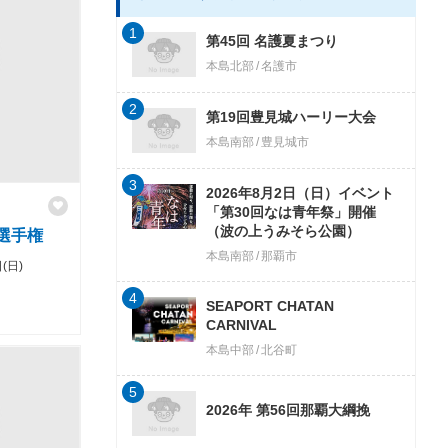
1
第45回 名護夏まつり
本島北部
名護市
2
第19回豊見城ハーリー大会
本島南部
豊見城市
3
2026年8月2日（日）イベント
「第30回なは青年祭」開催
（波の上うみそら公園）
選手権
本島南部
那覇市
(日)
4
SEAPORT CHATAN
CARNIVAL
本島中部
北谷町
5
2026年 第56回那覇大綱挽