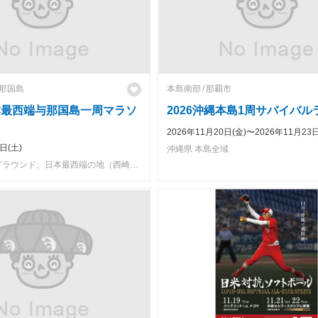
那国島
本島南部
那覇市
本最西端与那国島一周マラソ
2026沖縄本島1周サバイバル
2026年11月20日(金)〜2026年11月23日
日(土)
沖縄県 本島全域
与那国中学校グラウンド、日本最西端の地（西崎灯台）、与那国空港（与那国空港周辺）