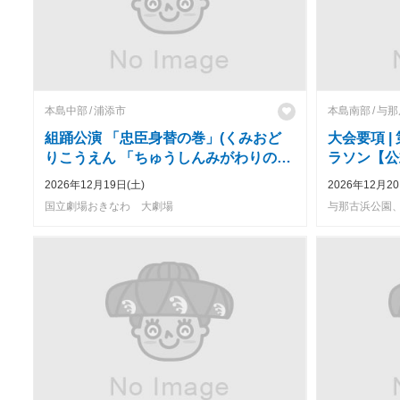
本島中部
浦添市
本島南部
与那
組踊公演 「忠臣身替の巻」(くみおど
大会要項 |
りこうえん 「ちゅうしんみがわりのま
ラソン【公
き」)
2026年12月19日(土)
2026年12月20
国立劇場おきなわ 大劇場
与那古浜公園