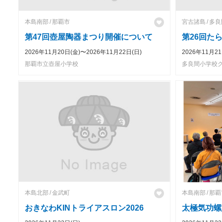
本島南部
那覇市
宮古諸島
多良
第47回壺屋陶器まつり開催について
第26回た
2026年11月20日(金)〜2026年11月22日(日)
2026年11月21
那覇市立壺屋小学校
多良間小学校
本島北部
金武町
本島南部
那覇
おきなわKINトライアスロン2026
太極気功螺