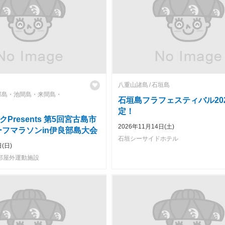
八重山諸島
石垣島
部島・池間島・来間島・
石垣島フラフェスティバル20
定！
Presents 第5回宮古島市
2026年11月14日(土)
ハーフマラソンin伊良部島大会
石垣シーサイドホテル
(日)
部屋外運動施設