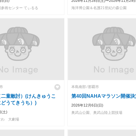
日(日)
2026年11月28日(土)〜2026年11月29日
参画センター てぃるる
海洋博公園＆名護21世紀の森公園
市
本島南部
那覇市
（二童敵討）(けんきゅうこ
第40回NAHAマラソン開催
にどうてきうち）)
2026年12月6日(日)
(土)
奥武山公園、奥武山陸上競技場
なわ 大劇場