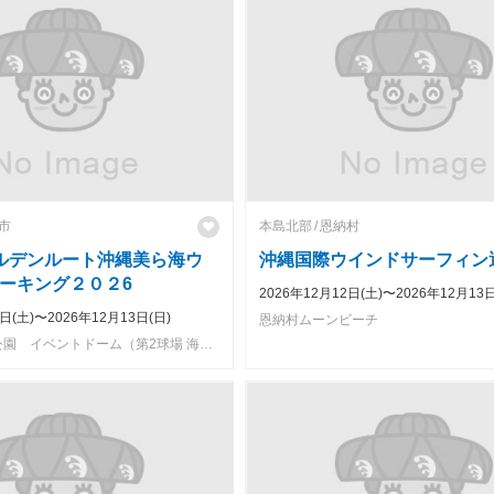
市
本島北部
恩納村
ルデンルート沖縄美ら海ウ
沖縄国際ウインドサーフィン
ーキング２０２6
2026年12月12日(土)〜2026年12月13日
2日(土)〜2026年12月13日(日)
恩納村ムーンビーチ
２１世紀の森公園 イベントドーム（第2球場 海側）、那覇市 沖縄県庁前 県民広場